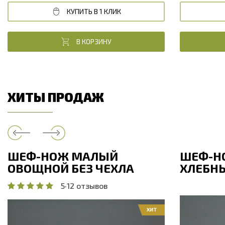
КУПИТЬ В 1 КЛИК
В КОРЗИНУ
ХИТЫ ПРОДАЖ
ШЕФ-НОЖ МАЛЫЙ
ШЕФ-Н
ОВОЩНОЙ БЕЗ ЧЕХЛА
ХЛЕБНЫ
5
·
12 отзывов
ХИТ
Общая дли