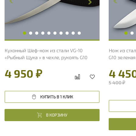
Толщина обуха, мм
2.1
Толщина об
Длина рукояти, мм
100
Длина руко
Твердость клинка, HRC
60 - 61 HRC
Твердость 
Вес, г
109
Вес, г
Кухонный Шеф-нож из стали VG-10
Нож из стал
«Рыбный Щука » в чехле, рукоять G10
G10 зеленая
4 950 ₽
4 45
5 400 ₽
КУПИТЬ В 1 КЛИК
В КОРЗИНУ