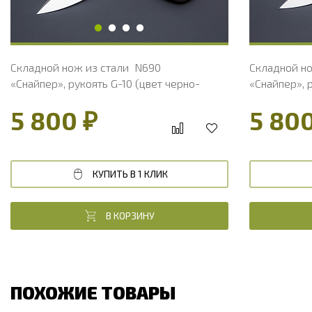
Твердость клинка, HRC
58 - 61 HRC
Твердость 
Складной нож из стали N690
Складной н
«Снайпер», рукоять G-10 (цвет черно-
«Снайпер», 
розовый)
оранжевый
5 800 ₽
5 800
КУПИТЬ В 1 КЛИК
В КОРЗИНУ
ПОХОЖИЕ ТОВАРЫ