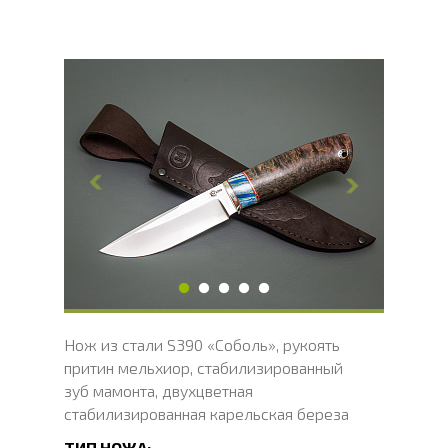
Общая длина, мм
235
Длина клинка, мм
114
Ширина клинка, мм
31.6
Толщина обуха, мм
3.2
Ширина рукояти, мм
30
Длина рукояти, мм
121
Толщина рукояти, мм
26.3
Твердость клинка, HRC
66 - 68 HRC
Нож из стали S390 «Соболь», рукоять
притин мельхиор, стабилизированный
зуб мамонта, двухцветная
стабилизированная карельская береза
ТИП НОЖА: