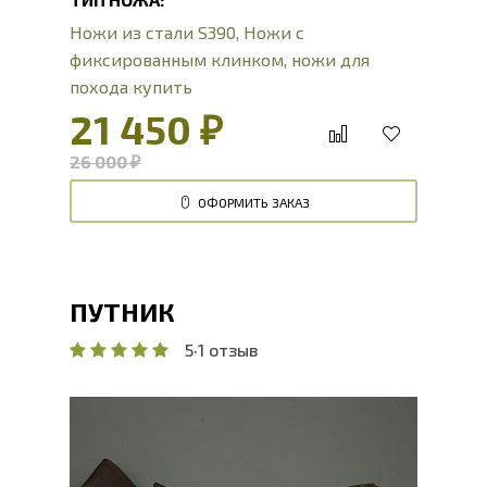
Ножи из стали S390
,
Ножи с
фиксированным клинком
,
ножи для
похода купить
21 450 ₽
26 000 ₽
ОФОРМИТЬ ЗАКАЗ
ПУТНИК
5
·
1 отзыв
Общая длина, мм
274
Длина клинка, мм
153