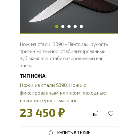
Длина рукояти, мм
130
Толщина рукояти, мм
26.4
Твердость клинка, HRC
66 - 68 HRC
Нож из стали S390 «Пантера», рукоять
притин мельхиор, стабилизированный
зуб мамонта, стабилизированный кап
клёна
ТИП НОЖА:
Ножи из стали S390
,
Ножи с
фиксированным клинком
,
походные
ножи интернет-магазин
23 450 ₽
КУПИТЬ В 1 КЛИК