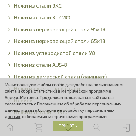
Ножи из стали 9ХС
Ножи из стали Х12МФ
Ножи из нержавеющей стали 95х18
Ножи из нержавеющей стали 65х13
Ножи из углеродистой стали У8
Ножи из стали AUS-8
Ножи из дамасской стали (ламинат)
Мы используем файлы cookie для удобства пользованием
Ножи из дамасской стали
сайта и сбора статистики в метрической программе
Яндекс.Метрика. Продолжая пользоваться сайтом вы
Новинка
соглашаетесь с
Положением об обработке персональных
данных
и даете
Согласие на обработку персональных
Ножи из стали AUS10
данных
, собираемых метрическими программами.
СКЛАДНЫЕ НОЖИ
ПРИНЯТЬ