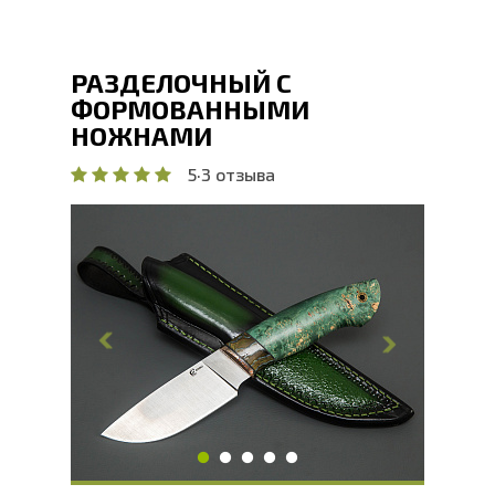
РАЗДЕЛОЧНЫЙ С
ФОРМОВАННЫМИ
НОЖНАМИ
5
·
3 отзыва
Общая длина, мм
234
Длина клинка, мм
122.5
Ширина клинка, мм
39.3
Толщина обуха, мм
3.5
Ширина рукояти, мм
31
Длина рукояти, мм
111.5
Толщина рукояти, мм
22
Твердость клинка, HRC
66 - 68 HRC