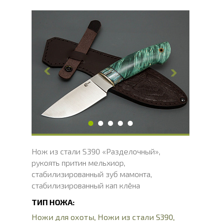
Общая длина, мм
234
Длина клинка, мм
122.5
Ширина клинка, мм
39.3
Толщина обуха, мм
3.5
Ширина рукояти, мм
31
Длина рукояти, мм
111.5
Толщина рукояти, мм
22
Твердость клинка, HRC
66 - 68 HRC
Нож из стали S390 «Разделочный»,
рукоять притин мельхиор,
стабилизированный зуб мамонта,
стабилизированный кап клёна
ТИП НОЖА:
Ножи для охоты
,
Ножи из стали S390
,