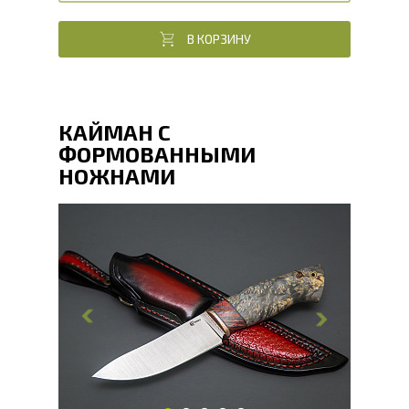
В КОРЗИНУ
КАЙМАН С
ФОРМОВАННЫМИ
НОЖНАМИ
Общая длина, мм
268
Длина клинка, мм
125
Ширина клинка, мм
32.8
Толщина обуха, мм
3.1
Ширина рукояти, мм
32.2
Длина рукояти, мм
121.4
Толщина рукояти, мм
24.8
Твердость клинка, HRC
66 - 68 HRC