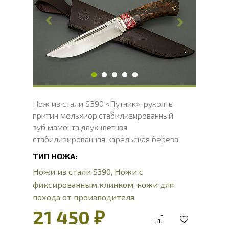
Ширина клинка, мм
30.9
Толщина обуха, мм
3.8
Ширина рукояти, мм
31.9
Длина рукояти, мм
121
Толщина рукояти, мм
22.5
Твердость клинка, HRC
66 - 68 HRC
Нож из стали S390 «Путник», рукоять
притин мельхиор,стабилизированный
зуб мамонта,двухцветная
стабилизированная карельская береза
ТИП НОЖА:
Ножи из стали S390
,
Ножи с
фиксированным клинком
,
ножи для
похода от производителя
21 450 ₽