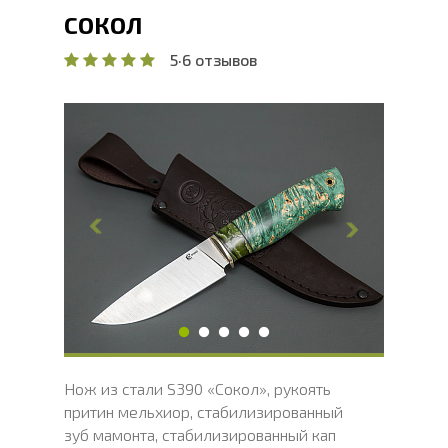
СОКОЛ
5
·
6 отзывов
Общая длина, мм
238
Длина клинка, мм
120
Ширина клинка, мм
33.8
Толщина обуха, мм
4
Ширина рукояти, мм
33
Длина рукояти, мм
118
Толщина рукояти, мм
23.3
Твердость клинка, HRC
66 - 68 HRC
Нож из стали S390 «Сокол», рукоять
притин мельхиор, стабилизированный
зуб мамонта, стабилизированный кап