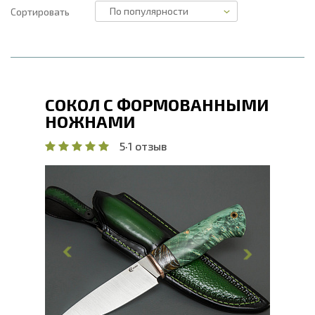
Сортировать
СОКОЛ С ФОРМОВАННЫМИ
НОЖНАМИ
5
·
1 отзыв
Общая длина, мм
238
Длина клинка, мм
120
Ширина клинка, мм
33.8
Толщина обуха, мм
4
Ширина рукояти, мм
33
Длина рукояти, мм
118
Толщина рукояти, мм
23.3
Твердость клинка, HRC
66 - 68 HRC