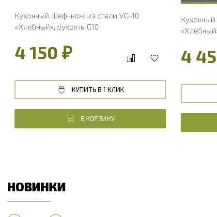
Кухонный Шеф-нож из стали VG-10
Кухонный 
«Хлебный», рукоять G10
«Хлебный»
4 150 ₽
4 45
КУПИТЬ В 1 КЛИК
В КОРЗИНУ
НОВИНКИ