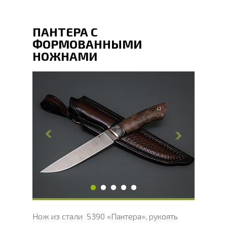
ПАНТЕРА С
ФОРМОВАННЫМИ
НОЖНАМИ
Общая длина, мм
266
Длина клинка, мм
136
Ширина клинка, мм
38.2
Толщина обуха, мм
4.2
Ширина рукояти, мм
27.6
Длина рукояти, мм
130
Толщина рукояти, мм
26.4
Твердость клинка, HRC
66 - 68 HRC
Нож из стали S390 «Пантера», рукоять