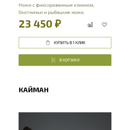
Ножи с фиксированным клинком
,
Охотничьи и рыбацкие ножи
,
Разделочные ножи
,
ножи для туризма
23 450 ₽
интернет-магазин
КУПИТЬ В 1 КЛИК
В КОРЗИНУ
КАЙМАН
Общая длина, мм
268