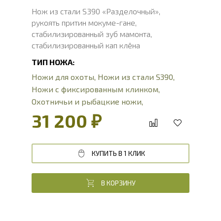
Нож из стали S390 «Разделочный»,
рукоять притин мокуме-гане,
стабилизированный зуб мамонта,
стабилизированный кап клёна
ТИП НОЖА:
Ножи для охоты
,
Ножи из стали S390
,
Ножи с фиксированным клинком
,
Охотничьи и рыбацкие ножи
,
Разделочные ножи
,
ножи для туризма
31 200 ₽
цена
КУПИТЬ В 1 КЛИК
В КОРЗИНУ