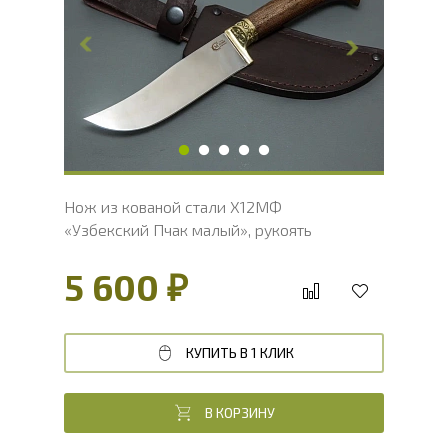
Ширина клинка, мм
37.6
Толщина обуха, мм
3.7
Ширина рукояти, мм
23.1
Длина рукояти, мм
128
Толщина рукояти, мм
19.4
Твердость клинка, HRC
60 - 62 HRC
Нож из кованой стали Х12МФ
«Узбекский Пчак малый», рукоять
литье мельхиор, венге
5 600 ₽
КУПИТЬ В 1 КЛИК
В КОРЗИНУ