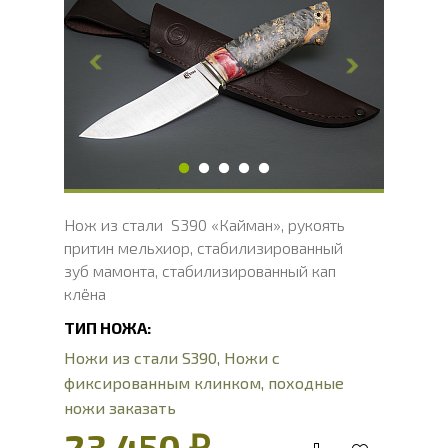
Длина клинка, мм
125
Ширина клинка, мм
32.8
Толщина обуха, мм
3.1
Ширина рукояти, мм
32.2
Длина рукояти, мм
121.4
Толщина рукояти, мм
24.8
Твердость клинка, HRC
66 - 68 HRC
Нож из стали S390 «Кайман», рукоять
притин мельхиор, стабилизированный
зуб мамонта, стабилизированный кап
клёна
ТИП НОЖА:
Ножи из стали S390
,
Ножи с
фиксированным клинком
,
походные
ножи заказать
23 450 ₽