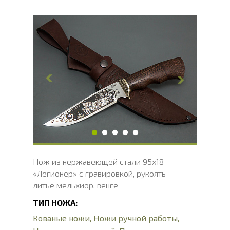
Общая длина, мм
271
Длина клинка, мм
150
Ширина клинка, мм
32.4
Толщина обуха, мм
2.4
Ширина рукояти, мм
30.6
Длина рукояти, мм
121
Толщина рукояти, мм
22.7
Твердость клинка, HRC
56 - 58 HRC
Нож из нержавеющей стали 95х18
«Легионер» с гравировкой, рукоять
литье мельхиор, венге
ТИП НОЖА:
Кованые ножи
,
Ножи ручной работы
,