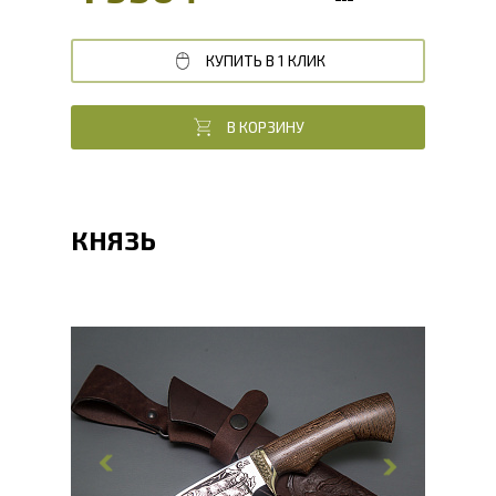
КУПИТЬ В 1 КЛИК
В КОРЗИНУ
КНЯЗЬ
Общая длина, мм
268
Длина клинка, мм
140.5
Ширина клинка, мм
31.2
Толщина обуха, мм
2.4
Ширина рукояти, мм
29.6