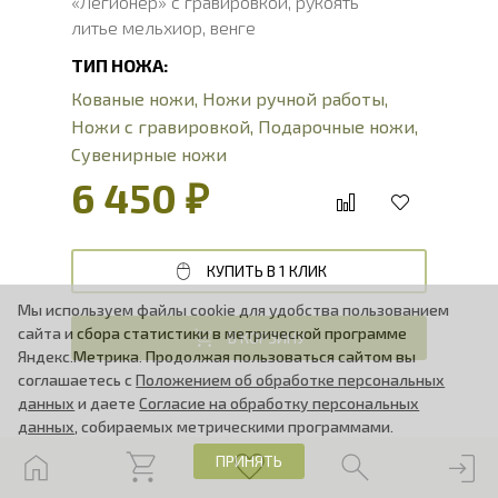
«Легионер» с гравировкой, рукоять
литье мельхиор, венге
ТИП НОЖА:
Кованые ножи
,
Ножи ручной работы
,
Ножи с гравировкой
,
Подарочные ножи
,
Сувенирные ножи
6 450 ₽
КУПИТЬ В 1 КЛИК
Мы используем файлы cookie для удобства пользованием
сайта и сбора статистики в метрической программе
В КОРЗИНУ
Яндекс.Метрика. Продолжая пользоваться сайтом вы
соглашаетесь с
Положением об обработке персональных
данных
и даете
Согласие на обработку персональных
данных
, собираемых метрическими программами.
МУРОМЕЦ
ПРИНЯТЬ