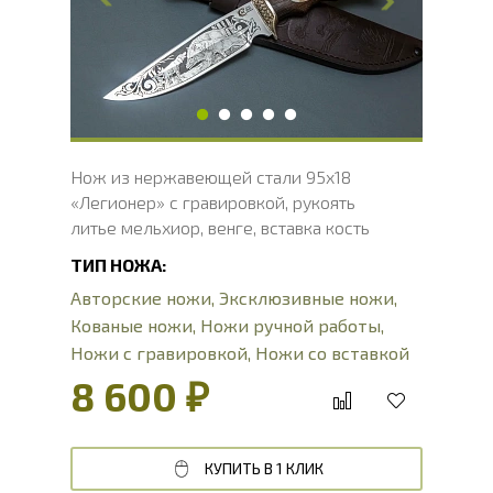
Ширина рукояти, мм
37.7
Длина рукояти, мм
122
Толщина рукояти, мм
23
Твердость клинка, HRC
56 - 58 HRC
Нож из нержавеющей стали 95х18
«Легионер» с гравировкой, рукоять
литье мельхиор, венге, вставка кость
ТИП НОЖА:
Авторские ножи
,
Эксклюзивные ножи
,
Кованые ножи
,
Ножи ручной работы
,
Ножи с гравировкой
,
Ножи со вставкой
из кости
,
Подарочные ножи
,
Сувенирные
8 600 ₽
ножи
КУПИТЬ В 1 КЛИК