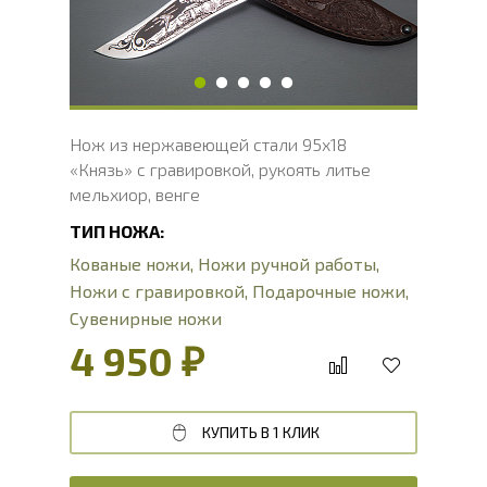
Длина рукояти, мм
127.5
Толщина рукояти, мм
24.8
Твердость клинка, HRC
56 - 58 HRC
Нож из нержавеющей стали 95х18
«Князь» с гравировкой, рукоять литье
мельхиор, венге
ТИП НОЖА:
Кованые ножи
,
Ножи ручной работы
,
Ножи с гравировкой
,
Подарочные ножи
,
Сувенирные ножи
4 950 ₽
КУПИТЬ В 1 КЛИК