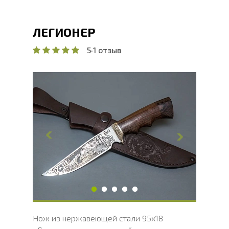
ЛЕГИОНЕР
5
·
1 отзыв
Общая длина, мм
268.2
Длина клинка, мм
146.2
Ширина клинка, мм
33.8
Толщина обуха, мм
2.4
Ширина рукояти, мм
37.7
Длина рукояти, мм
122
Толщина рукояти, мм
23
Твердость клинка, HRC
56 - 58 HRC
Нож из нержавеющей стали 95х18