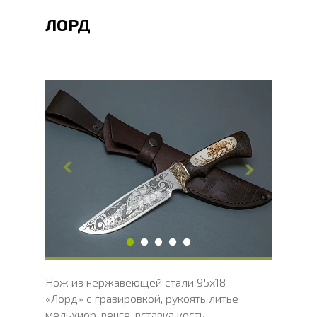
ЛОРД
Общая длина, мм
266.2
Длина клинка, мм
146.2
Ширина клинка, мм
36.6
Толщина обуха, мм
2.4
Ширина рукояти, мм
31.5
Длина рукояти, мм
120
Толщина рукояти, мм
23.4
Твердость клинка, HRC
56 - 58 HRC
Нож из нержавеющей стали 95х18
«Лорд» с гравировкой, рукоять литье
мельхиор, венге, вставка кость