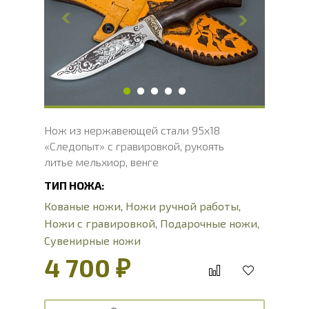
Толщина обуха, мм
2.3
Ширина рукояти, мм
25
Длина рукояти, мм
118.2
Толщина рукояти, мм
21.1
Твердость клинка, HRC
56 - 58 HRC
Нож из нержавеющей стали 95х18
«Следопыт» с гравировкой, рукоять
литье мельхиор, венге
ТИП НОЖА:
Кованые ножи
,
Ножи ручной работы
,
Ножи с гравировкой
,
Подарочные ножи
,
Сувенирные ножи
4 700 ₽