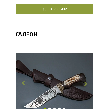
В КОРЗИНУ
ГАЛЕОН
Общая длина, мм
268.9
Длина клинка, мм
148.9
Ширина клинка, мм
34.6
Толщина обуха, мм
2.5
Ширина рукояти, мм
28.9
Длина рукояти, мм
120
Толщина рукояти, мм
23
Твердость клинка, HRC
56 - 58 HRC