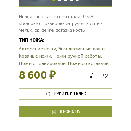
Нож из нержавеющей стали 95х18
«Галеон» с гравировкой, рукоять литье
мельхиор, венге, вставка кость
ТИП НОЖА:
Авторские ножи
,
Эксклюзивные ножи
,
Кованые ножи
,
Ножи ручной работы
,
Ножи с гравировкой
,
Ножи со вставкой
из кости
,
Подарочные ножи
,
Сувенирные
8 600 ₽
ножи
КУПИТЬ В 1 КЛИК
В КОРЗИНУ