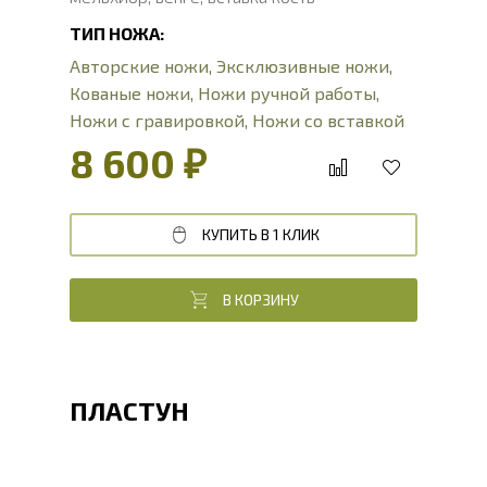
ТИП НОЖА:
Авторские ножи
,
Эксклюзивные ножи
,
Кованые ножи
,
Ножи ручной работы
,
Ножи с гравировкой
,
Ножи со вставкой
из кости
,
Подарочные ножи
,
Сувенирные
8 600 ₽
ножи
КУПИТЬ В 1 КЛИК
В КОРЗИНУ
ПЛАСТУН