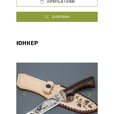
КУПИТЬ В 1 КЛИК
В КОРЗИНУ
ЮНКЕР
Общая длина, мм
237.4
Длина клинка, мм
118.1
Ширина клинка, мм
28.5
Толщина обуха, мм
2.4
Ширина рукояти, мм
26.3
Длина рукояти, мм
119.3
Толщина рукояти, мм
21.4
Твердость клинка, HRC
56 - 58 HRC