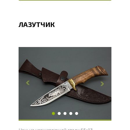
ЛАЗУТЧИК
Общая длина, мм
250
Длина клинка, мм
132.6
Ширина клинка, мм
30.2
Толщина обуха, мм
2.2
Ширина рукояти, мм
28.5
Длина рукояти, мм
117.4
Толщина рукояти, мм
21.5
Твердость клинка, HRC
54 - 56 HRC
Нож из нержавеющей стали 65х13