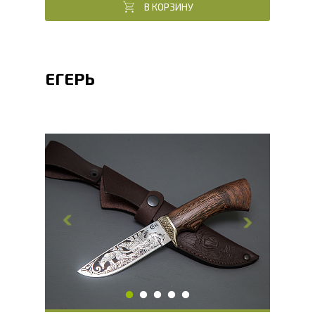
В КОРЗИНУ
ЕГЕРЬ
Общая длина, мм
240
Длина клинка, мм
113.8
Ширина клинка, мм
29.7
Толщина обуха, мм
2.4
Ширина рукояти, мм
29.8
Длина рукояти, мм
126.2
Толщина рукояти, мм
24
Твердость клинка, HRC
56 - 58 HRC