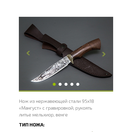
Общая длина, мм
253
Длина клинка, мм
135
Ширина клинка, мм
26.5
Толщина обуха, мм
2.4
Ширина рукояти, мм
26.7
Длина рукояти, мм
118
Толщина рукояти, мм
22.1
Твердость клинка, HRC
56 - 58 HRC
Нож из нержавеющей стали 95х18
«Мангуст» с гравировкой, рукоять
литье мельхиор, венге
ТИП НОЖА: