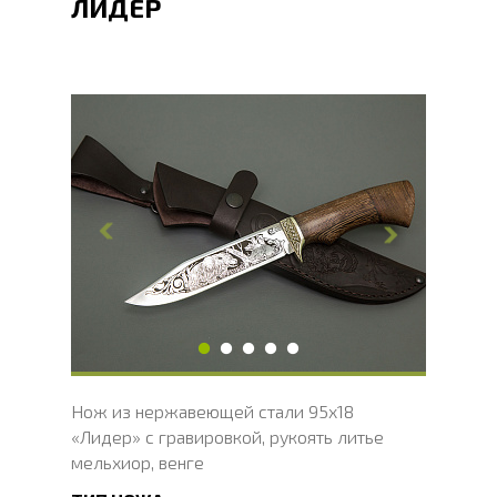
ЛИДЕР
Общая длина, мм
274
Длина клинка, мм
149.5
Ширина клинка, мм
29.3
Толщина обуха, мм
2.3
Ширина рукояти, мм
30.7
Длина рукояти, мм
124
Толщина рукояти, мм
23.8
Твердость клинка, HRC
56 - 58 HRC
Нож из нержавеющей стали 95х18
«Лидер» с гравировкой, рукоять литье
мельхиор, венге