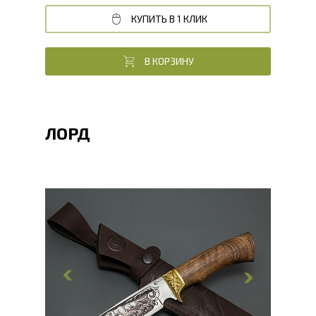
КУПИТЬ В 1 КЛИК
В КОРЗИНУ
ЛОРД
Общая длина, мм
270
Длина клинка, мм
148
Ширина клинка, мм
35.7
Толщина обуха, мм
2.4
Ширина рукояти, мм
33
Длина рукояти, мм
122
Толщина рукояти, мм
23