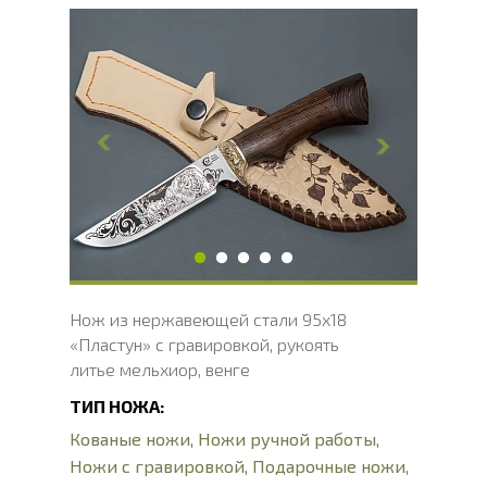
Общая длина, мм
234.6
Длина клинка, мм
115.7
Ширина клинка, мм
26.7
Толщина обуха, мм
2.5
Ширина рукояти, мм
25
Длина рукояти, мм
118.9
Толщина рукояти, мм
21.8
Твердость клинка, HRC
56 - 58 HRC
Нож из нержавеющей стали 95х18
«Пластун» с гравировкой, рукоять
литье мельхиор, венге
ТИП НОЖА:
Кованые ножи
,
Ножи ручной работы
,
Ножи с гравировкой
,
Подарочные ножи
,