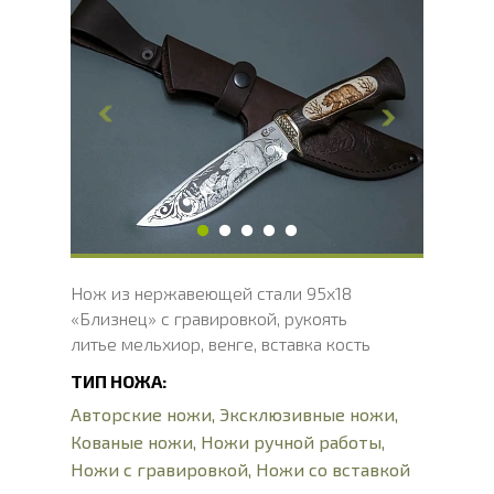
Общая длина, мм
265.7
Длина клинка, мм
145.7
Ширина клинка, мм
36
Толщина обуха, мм
2.4
Ширина рукояти, мм
30
Длина рукояти, мм
120
Толщина рукояти, мм
22.7
Твердость клинка, HRC
56 - 58 HRC
Нож из нержавеющей стали 95х18
«Близнец» с гравировкой, рукоять
литье мельхиор, венге, вставка кость
ТИП НОЖА:
Авторские ножи
,
Эксклюзивные ножи
,
Кованые ножи
,
Ножи ручной работы
,
Ножи с гравировкой
,
Ножи со вставкой