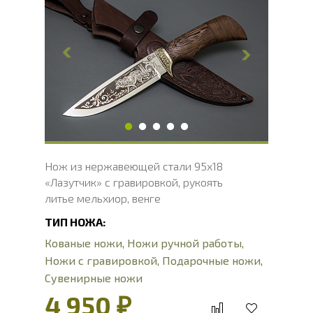
Общая длина, мм
250
Длина клинка, мм
132.6
Ширина клинка, мм
30.2
Толщина обуха, мм
2.2
Ширина рукояти, мм
28.5
Длина рукояти, мм
117.4
Толщина рукояти, мм
21.5
Твердость клинка, HRC
56 - 58 HRC
Нож из нержавеющей стали 95х18
«Лазутчик» с гравировкой, рукоять
литье мельхиор, венге
ТИП НОЖА:
Кованые ножи
,
Ножи ручной работы
,
Ножи с гравировкой
,
Подарочные ножи
,
Сувенирные ножи
4 950 ₽