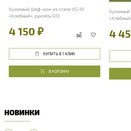
Кухонный Шеф-нож из стали VG-10
Кухонный 
«Хлебный», рукоять G10
«Хлебный»
4 150 ₽
4 45
КУПИТЬ В 1 КЛИК
В КОРЗИНУ
НОВИНКИ