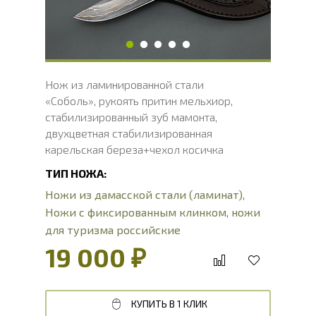
Толщина рукояти, мм
26.3
Твердость клинка, HRC
60 - 62 HRC
Нож из ламинированной стали
«Соболь», рукоять притин мельхиор,
стабилизированный зуб мамонта,
двухцветная стабилизированная
карельская береза+чехол косичка
ТИП НОЖА:
Ножи из дамасской стали (ламинат)
,
Ножи с фиксированным клинком
,
ножи
для туризма российские
19 000 ₽
КУПИТЬ В 1 КЛИК