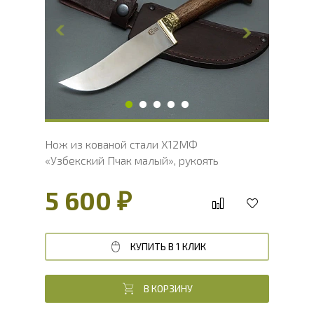
Ширина клинка, мм
37.6
Толщина обуха, мм
3.7
Ширина рукояти, мм
23.1
Длина рукояти, мм
128
Толщина рукояти, мм
19.4
Твердость клинка, HRC
60 - 62 HRC
Нож из кованой стали Х12МФ
«Узбекский Пчак малый», рукоять
литье мельхиор, венге
5 600 ₽
КУПИТЬ В 1 КЛИК
В КОРЗИНУ