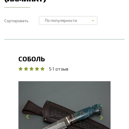
Сортировать
СОБОЛЬ
5
·
1 отзыв
Общая длина, мм
235
Длина клинка, мм
114
Ширина клинка, мм
31.6
Толщина обуха, мм
3.2
Ширина рукояти, мм
30
Длина рукояти, мм
212