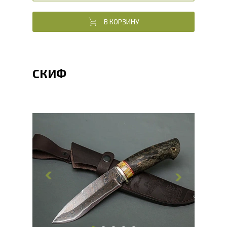
В КОРЗИНУ
СКИФ
Общая длина, мм
264.2
Длина клинка, мм
146.7
Ширина клинка, мм
36.6
Толщина обуха, мм
4
Ширина рукояти, мм
30.1
Длина рукояти, мм
117.5
Толщина рукояти, мм
23.1
Твердость клинка, HRC
60 - 62 HRC