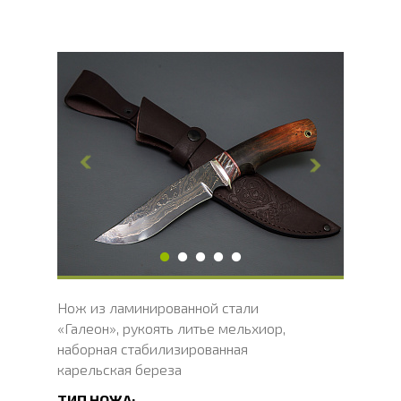
Общая длина, мм
273
Длина клинка, мм
147
Ширина клинка, мм
32.1
Толщина обуха, мм
2.4
Ширина рукояти, мм
30.2
Длина рукояти, мм
126.5
Толщина рукояти, мм
22.7
Твердость клинка, HRC
60 - 62 HRC
Нож из ламинированной стали
«Галеон», рукоять литье мельхиор,
наборная стабилизированная
карельская береза
ТИП НОЖА: