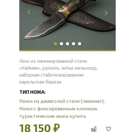
Ширина клинка, мм
32.8
Толщина обуха, мм
3.1
Ширина рукояти, мм
32.2
Длина рукояти, мм
125
Толщина рукояти, мм
24.8
Твердость клинка, HRC
60 - 62 HRC
Нож из ламинированной стали
«Кайман», рукоять литье мельхиор,
наборная стабилизированная
карельская береза
ТИП НОЖА:
Ножи из дамасской стали (ламинат)
,
Ножи с фиксированным клинком
,
туристические ножи купить
18 150 ₽