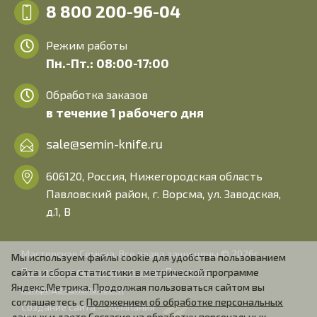
8 800 200-96-04
Режим работы
Пн.-Пт.: 08:00-17:00
Обработка заказов
в течение 1 рабочего дня
sale@semin-knife.ru
606120, Россия, Нижегородская область
Павловский район, г. Ворсма, ул. Заводская,
д.1, В
Мастерская Сёмина. Все права защищены © 2026г.
Мы используем файлы cookie для удобства пользованием
Пользовательское соглашение
Политика
сайта и сбора статистики в метрической программе
Яндекс.Метрика. Продолжая пользоваться сайтом вы
конфиденциальности
соглашаетесь с
Положением об обработке персональных
Создание сайта — Компания
данных
и даете
Согласие на обработку персональных