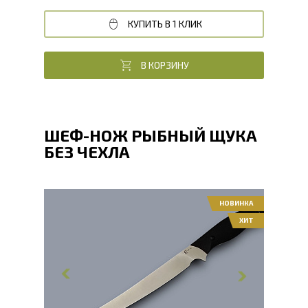
КУПИТЬ В 1 КЛИК
В КОРЗИНУ
ШЕФ-НОЖ РЫБНЫЙ ЩУКА
БЕЗ ЧЕХЛА
НОВИНКА
ХИТ
Общая длина, мм
325
Длина клинка, мм
225
Ширина клинка, мм
21
Толщина обуха, мм
2.1
Длина рукояти, мм
100
Твердость клинка, HRC
60 - 61 HRC