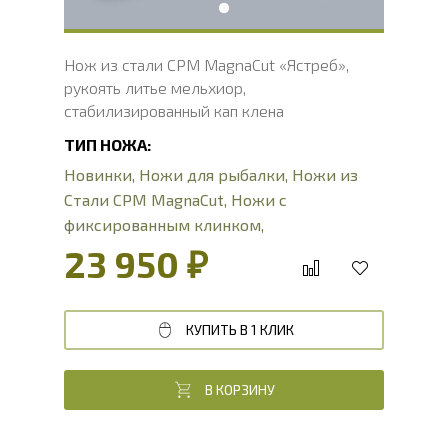
Нож из стали CPM MagnaCut «Ястреб»,
рукоять литье мельхиор,
стабилизированный кап клена
ТИП НОЖА:
Новинки
,
Ножи для рыбалки
,
Ножи из
Стали CPM MagnaCut
,
Ножи с
фиксированным клинком
,
Туристические ножи
23 950 ₽
КУПИТЬ В 1 КЛИК
В КОРЗИНУ