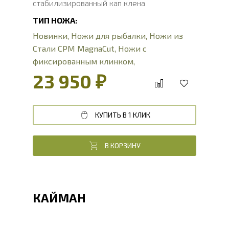
стабилизированный кап клена
ТИП НОЖА:
Новинки
,
Ножи для рыбалки
,
Ножи из
Стали CPM MagnaCut
,
Ножи с
фиксированным клинком
,
Туристические ножи
23 950 ₽
КУПИТЬ В 1 КЛИК
В КОРЗИНУ
КАЙМАН