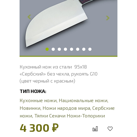
Длина клинка, мм
163
Ширина клинка, мм
67
Толщина обуха, мм
2.9
Длина рукояти, мм
112
Твердость клинка, HRC
56 - 58 HRC
Вес, г
314
Кухонный нож из стали 95х18
«Сербский» без чехла, рукоять G10
(цвет черный с красным)
ТИП НОЖА:
Кухонные ножи
,
Национальные ножи
,
Новинки
,
Ножи народов мира
,
Сербские
ножи
,
Тяпки Секачи Ножи-Топорики
4 300 ₽