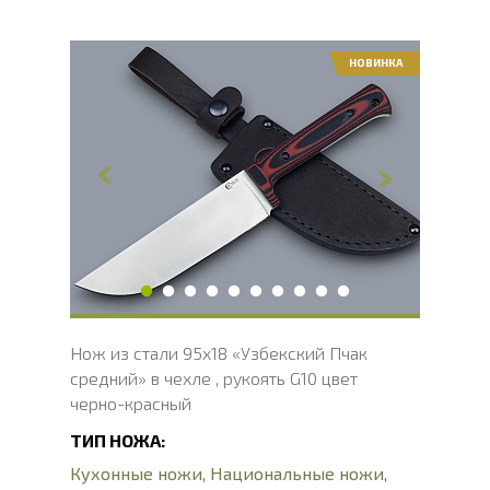
НОВИНКА
Общая длина, мм
275
Длина клинка, мм
145
Ширина клинка, мм
40
Толщина обуха, мм
2.2
Длина рукояти, мм
130
Толщина рукояти, мм
16
Твердость клинка, HRC
56 - 58 HRC
Вес, г
157
Нож из стали 95х18 «Узбекский Пчак
средний» в чехле , рукоять G10 цвет
черно-красный
ТИП НОЖА:
Кухонные ножи
,
Национальные ножи
,