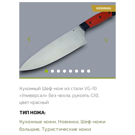
НОВИНКА
Общая длина, мм
302
Длина клинка, мм
184
Ширина клинка, мм
50
Толщина обуха, мм
2.1
Длина рукояти, мм
118
Твердость клинка, HRC
60 - 61 HRC
Вес, г
173
Кухонный Шеф-нож из стали VG-10
«Универсал» без чехла, рукоять G10,
цвет красный
ТИП НОЖА:
Кухонные ножи
,
Новинки
,
Шеф-ножи
большие
,
Туристические ножи