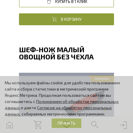
КУПИТЬ В 1 КЛИК
В КОРЗИНУ
ШЕФ-НОЖ МАЛЫЙ
ОВОЩНОЙ БЕЗ ЧЕХЛА
НОВИНКА
Мы используем файлы cookie для удобства пользованием
сайта и сбора статистики в метрической программе
Общая длина, мм
209
Яндекс.Метрика. Продолжая пользоваться сайтом вы
Длина клинка, мм
99
соглашаетесь с
Положением об обработке персональных
Ширина клинка, мм
24
данных
и даете
Согласие на обработку персональных
Толщина обуха, мм
2.1
данных
, собираемых метрическими программами.
Длина рукояти, мм
110
Твердость клинка, HRC
60 - 61 HRC
ПРИНЯТЬ
Вес, г
91