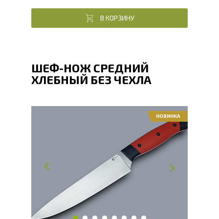
В КОРЗИНУ
ШЕФ-НОЖ СРЕДНИЙ
ХЛЕБНЫЙ БЕЗ ЧЕХЛА
НОВИНКА
Общая длина, мм
295
Длина клинка, мм
166
Ширина клинка, мм
34
Толщина обуха, мм
2.1
Длина рукояти, мм
127
Твердость клинка, HRC
60 - 61 HRC
Вес, г
151