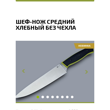
ШЕФ-НОЖ СРЕДНИЙ
ХЛЕБНЫЙ БЕЗ ЧЕХЛА
НОВИНКА
Общая длина, мм
294
Длина клинка, мм
166
Ширина клинка, мм
34
Толщина обуха, мм
2.1
Длина рукояти, мм
128
Твердость клинка, HRC
58 - 61 HRC
Вес, г
151