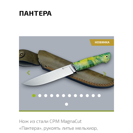
ПАНТЕРА
НОВИНКА
Общая длина, мм
274
Длина клинка, мм
149
Ширина клинка, мм
29
Толщина обуха, мм
3
Ширина рукояти, мм
31.2
Длина рукояти, мм
125
Толщина рукояти, мм
22
Твердость клинка, HRC
62 - 64 HRC
Вес, г
143
Нож из стали CPM MagnaCut
«Пантера», рукоять литье мельхиор,