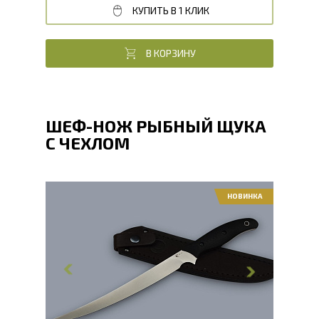
КУПИТЬ В 1 КЛИК
В КОРЗИНУ
ШЕФ-НОЖ РЫБНЫЙ ЩУКА
С ЧЕХЛОМ
НОВИНКА
Общая длина, мм
325
Длина клинка, мм
225
Ширина клинка, мм
21
Толщина обуха, мм
2.1
Длина рукояти, мм
100
Твердость клинка, HRC
60 - 61 HRC
Вес, г
109