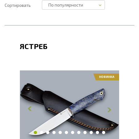
Сортировать
ЯСТРЕБ
НОВИНКА
Общая длина, мм
247
Длина клинка, мм
125
Ширина клинка, мм
24
Толщина обуха, мм
3
Ширина рукояти, мм
29.2
Длина рукояти, мм
122
Толщина рукояти, мм
21
Твердость клинка, HRC
62 - 64 HRC
Вес, г
149