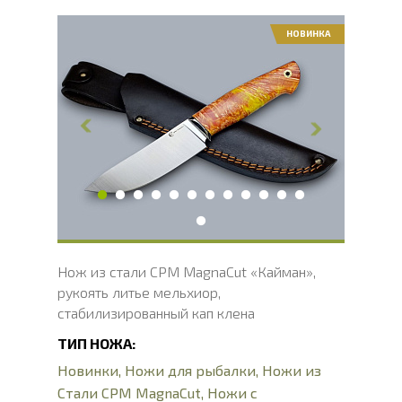
НОВИНКА
Общая длина, мм
246
Длина клинка, мм
122
Ширина клинка, мм
35
Толщина обуха, мм
2.7
Ширина рукояти, мм
31.5
Длина рукояти, мм
124
Толщина рукояти, мм
21
Твердость клинка, HRC
62 - 64 HRC
Вес, г
143
Нож из стали CPM MagnaCut «Кайман»,
рукоять литье мельхиор,
стабилизированный кап клена
ТИП НОЖА:
Новинки
,
Ножи для рыбалки
,
Ножи из
Стали CPM MagnaCut
,
Ножи с