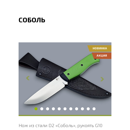
СОБОЛЬ
НОВИНКА
АКЦИЯ
Общая длина, мм
236
Длина клинка, мм
117
Ширина клинка, мм
34
Толщина обуха, мм
3.5
Длина рукояти, мм
119
Твердость клинка, HRC
60 - 63 HRC
Вес, г
205
Нож из стали D2 «Соболь», рукоять G10