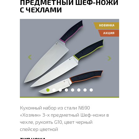
ПРЕДМЕТНЫЙ ШЕФ-НОЖИ
С ЧЕХЛАМИ
НОВИНКА
АКЦИЯ
Общая длина, мм
305, 294, 210
Длина клинка, мм
184, 166, 100
Ширина клинка, мм
49, 34, 24
Толщина обуха, мм
2.1
Длина рукояти, мм
121, 128, 110
Твердость клинка, HRC
58 - 61 HRC
Вес, г
415
Кухонный набор из стали N690
«Хозяин» 3-х предметный Шеф-ножи в
чехле, рукоять G10, цвет черный
спейсер цветной