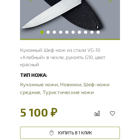
Длина рукояти, мм
127
Твердость клинка, HRC
60 - 61 HRC
Вес, г
151
Кухонный Шеф-нож из стали VG-10
«Хлебный» в чехле, рукоять G10, цвет
красный
ТИП НОЖА:
Кухонные ножи
,
Новинки
,
Шеф-ножи
средние
,
Туристические ножи
5 100 ₽
КУПИТЬ В 1 КЛИК