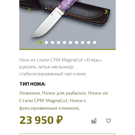
Толщина обуха, мм
2
Ширина рукояти, мм
31
Длина рукояти, мм
122
Толщина рукояти, мм
20
Твердость клинка, HRC
62 - 64 HRC
Вес, г
122
Нож из стали CPM MagnaCut «Егерь»,
рукоять литье мельхиор,
стабилизированный кап клена
ТИП НОЖА:
Новинки
,
Ножи для рыбалки
,
Ножи из
Стали CPM MagnaCut
,
Ножи с
фиксированным клинком
,
Туристические ножи
23 950 ₽