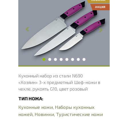
АКЦИЯ
Общая длина, мм
302, 294, 207
Длина клинка, мм
184, 165, 98
Ширина клинка, мм
49, 34, 24
Толщина обуха, мм
2.1
Длина рукояти, мм
118, 129, 109
Твердость клинка, HRC
58 - 61 HRC
Вес, г
415
Кухонный набор из стали N690
«Хозяин» 3-х предметный Шеф-ножи в
чехле, рукоять G10, цвет розовый
ТИП НОЖА:
Кухонные ножи
,
Наборы кухонных
ножей
,
Новинки
,
Туристические ножи