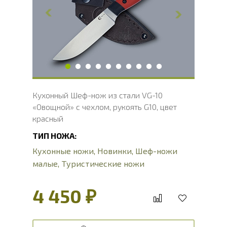
Ширина клинка, мм
24
Толщина обуха, мм
2.1
Длина рукояти, мм
110
Твердость клинка, HRC
60 - 61 HRC
Вес, г
91
Кухонный Шеф-нож из стали VG-10
«Овощной» с чехлом, рукоять G10, цвет
красный
ТИП НОЖА:
Кухонные ножи
,
Новинки
,
Шеф-ножи
малые
,
Туристические ножи
4 450 ₽