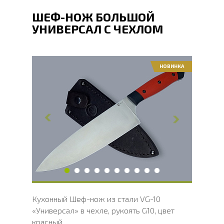
ШЕФ-НОЖ БОЛЬШОЙ
УНИВЕРСАЛ С ЧЕХЛОМ
НОВИНКА
Общая длина, мм
302
Длина клинка, мм
184
Ширина клинка, мм
50
Толщина обуха, мм
2.1
Длина рукояти, мм
118
Твердость клинка, HRC
60 - 61 HRC
Вес, г
173
Кухонный Шеф-нож из стали VG-10
«Универсал» в чехле, рукоять G10, цвет
красный