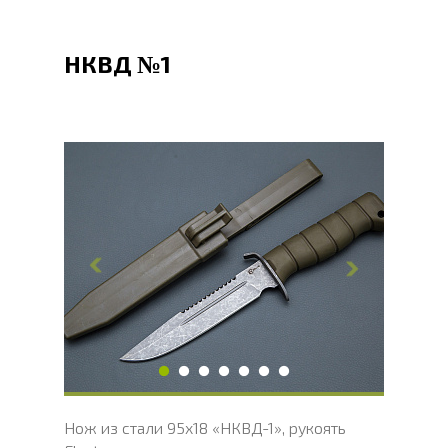
НКВД №1
Общая длина, мм
260
Длина клинка, мм
150
Ширина клинка, мм
25
Толщина обуха, мм
2
Ширина рукояти, мм
31
Длина рукояти, мм
110
Толщина рукояти, мм
22
Твердость клинка, HRC
56 - 58 HRC
Нож из стали 95х18 «НКВД-1», рукоять