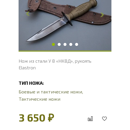
Ширина клинка, мм
23
Толщина обуха, мм
2.4
Ширина рукояти, мм
32.8
Длина рукояти, мм
123
Толщина рукояти, мм
24.7
Твердость клинка, HRC
54 - 56 HRC
Нож из стали У 8 «НКВД», рукоять
Elastron
ТИП НОЖА:
Боевые и тактические ножи
,
Тактические ножи
3 650 ₽