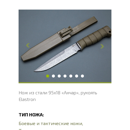
Общая длина, мм
265
Длина клинка, мм
150
Ширина клинка, мм
37
Толщина обуха, мм
3
Ширина рукояти, мм
31
Длина рукояти, мм
115
Толщина рукояти, мм
22
Твердость клинка, HRC
56 - 58 HRC
Нож из стали 95х18 «Анчар», рукоять
Elastron
ТИП НОЖА:
Боевые и тактические ножи
,