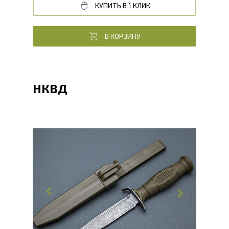
КУПИТЬ В 1 КЛИК
В КОРЗИНУ
НКВД
Общая длина, мм
245
Длина клинка, мм
135
Ширина клинка, мм
23
Толщина обуха, мм
2
Ширина рукояти, мм
31
Длина рукояти, мм
110
Толщина рукояти, мм
22
Твердость клинка, HRC
56 - 58 HRC