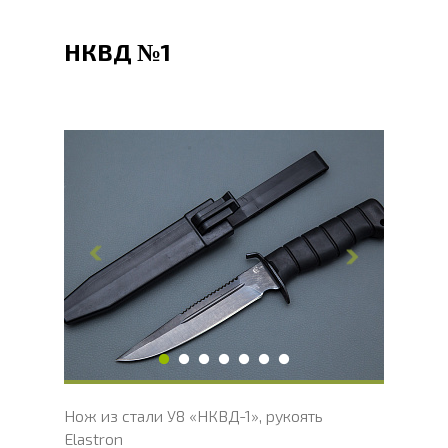
НКВД №1
Общая длина, мм
260
Длина клинка, мм
150
Ширина клинка, мм
25
Толщина обуха, мм
2
Ширина рукояти, мм
31
Длина рукояти, мм
110
Толщина рукояти, мм
22
Твердость клинка, HRC
54 - 56 HRC
Нож из стали У8 «НКВД-1», рукоять
Elastron