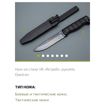
Общая длина, мм
250
Длина клинка, мм
135
Ширина клинка, мм
27
Толщина обуха, мм
3
Ширина рукояти, мм
31
Длина рукояти, мм
115
Толщина рукояти, мм
22
Твердость клинка, HRC
54 - 56 HRC
Нож из стали У8 «Ястреб», рукоять
Elastron
ТИП НОЖА:
Боевые и тактические ножи
,
Тактические ножи