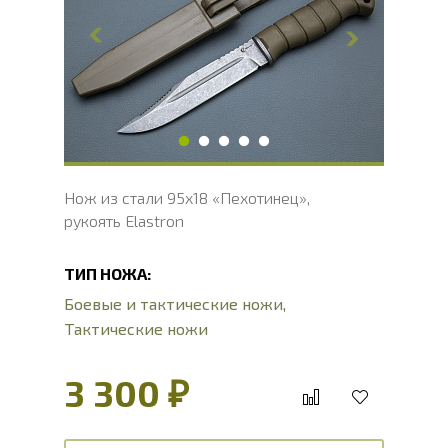
Ширина клинка, мм
27
Толщина обуха, мм
3
Ширина рукояти, мм
31
Длина рукояти, мм
115
Толщина рукояти, мм
22
Твердость клинка, HRC
56 - 58 HRC
Нож из стали 95х18 «Пехотинец»,
рукоять Elastron
ТИП НОЖА:
Боевые и тактические ножи
,
Тактические ножи
3 300 ₽