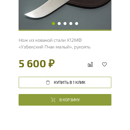
Длина рукояти, мм
128
Толщина рукояти, мм
19.4
Твердость клинка, HRC
60 - 62 HRC
Нож из кованой стали Х12МФ
«Узбекский Пчак малый», рукоять
литье мельхиор, венге
5 600 ₽
КУПИТЬ В 1 КЛИК
В КОРЗИНУ