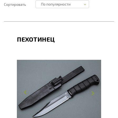
Сортировать
ПЕХОТИНЕЦ
Общая длина, мм
265
Длина клинка, мм
150
Ширина клинка, мм
27
Толщина обуха, мм
3
Ширина рукояти, мм
31
Длина рукояти, мм
115
Толщина рукояти, мм
22
Твердость клинка, HRC
54 - 56 HRC