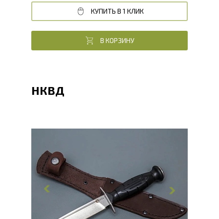
КУПИТЬ В 1 КЛИК
В КОРЗИНУ
НКВД
Общая длина, мм
240
Длина клинка, мм
132
Ширина клинка, мм
23
Толщина обуха, мм
2.4
Ширина рукояти, мм
32.8
Длина рукояти, мм
123
Толщина рукояти, мм
24.7