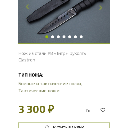
Толщина обуха, мм
3
Ширина рукояти, мм
31
Длина рукояти, мм
115
Толщина рукояти, мм
22
Твердость клинка, HRC
54 - 56 HRC
Нож из стали У8 «Тигр», рукоять
Elastron
ТИП НОЖА:
Боевые и тактические ножи
,
Тактические ножи
3 300 ₽
КУПИТЬ В 1 КЛИК