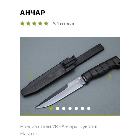
АНЧАР
5
·
1 отзыв
Общая длина, мм
265
Длина клинка, мм
150
Ширина клинка, мм
37
Толщина обуха, мм
3
Ширина рукояти, мм
31
Длина рукояти, мм
115
Толщина рукояти, мм
22
Твердость клинка, HRC
54 - 56 HRC
Нож из стали У8 «Анчар», рукоять
Elastron