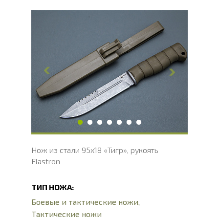
Общая длина, мм
265
Длина клинка, мм
150
Ширина клинка, мм
28
Толщина обуха, мм
3
Ширина рукояти, мм
31
Длина рукояти, мм
115
Толщина рукояти, мм
22
Твердость клинка, HRC
56 - 58 HRC
Нож из стали 95х18 «Тигр», рукоять
Elastron
ТИП НОЖА:
Боевые и тактические ножи
,
Тактические ножи