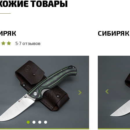
ХОЖИЕ ТОВАРЫ
ИРЯК
СИБИРЯК
5
·
7 отзывов
бщая длина, мм
228
Общая дл
лина клинка, мм
100
Длина кли
ирина клинка, мм
25
Ширина к
олщина обуха, мм
2.8
Толщина 
ирина рукояти, мм
23.4
Ширина р
лина рукояти, мм
128
Длина рук
олщина рукояти, мм
14.2
Толщина р
вердость клинка, HRC
60 - 61 HRC
Твердость