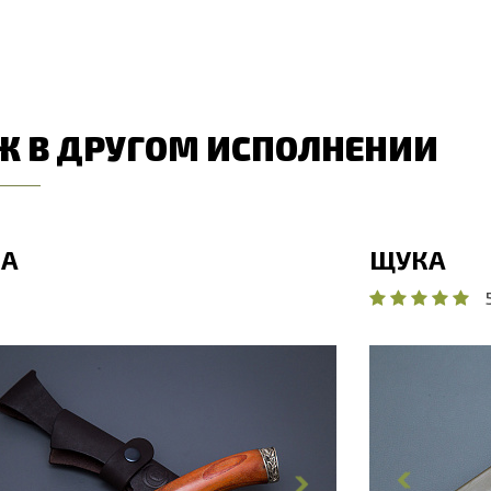
Ж В ДРУГОМ ИСПОЛНЕНИИ
А
ЩУКА
бщая длина, мм
260
Общая дл
лина клинка, мм
145
Длина кли
ирина клинка, мм
25
Ширина к
олщина обуха, мм
2
Толщина 