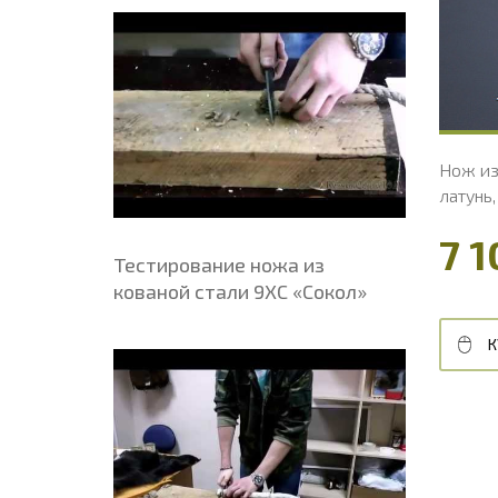
Ширина рукояти, мм
25
Ш
Длина рукояти, мм
120
Д
Толщина рукояти, мм
21.8
Т
Твердость клинка, HRC
56 - 58 HRC
Т
Нож из нержавеющей стали 95х18 «Щука»,
Нож из
рукоять литье мельхиор, венге
латунь
4 800 ₽
7 1
Тестирование ножа из
5 800 ₽
кованой стали 9ХС «Сокол»
К
КУПИТЬ В 1 КЛИК
В КОРЗИНУ