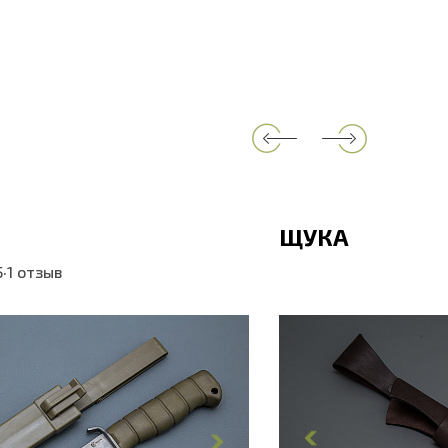
ЩУКА
5
·
1 отзыв
ина, мм
260
Общая длина, мм
нка, мм
145
Длина клинка, мм
линка, мм
25
Ширина клинка, м
обуха, мм
2
Толщина обуха, м