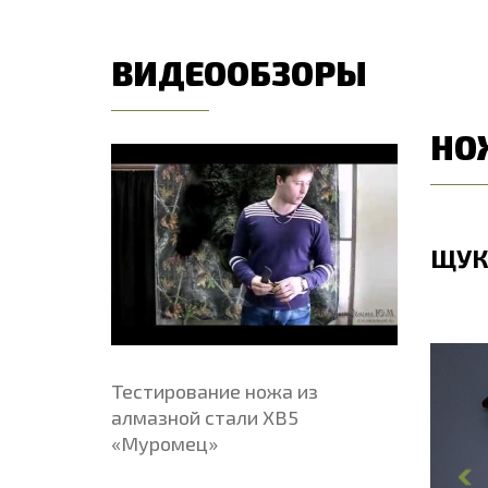
ВИДЕООБЗОРЫ
НО
ЩУКА
ЩУК
5
·
2 отзыва
АКЦИЯ
Тестирование ножа из
Общая длина, мм
262
О
алмазной стали ХВ5
Длина клинка, мм
142
Д
«Муромец»
Ширина клинка, мм
28.8
Ш
Толщина обуха, мм
2.4
Т