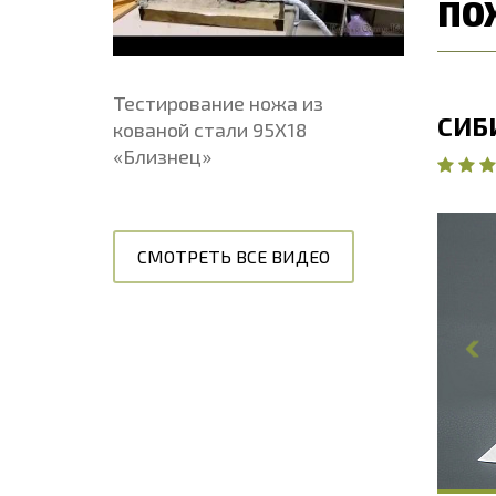
ПО
Тестирование ножа из
НАБОР «ПАТРИОТ 1» 3-Х
СИБ
кованой стали 95Х18
ПРЕДМЕТНЫЙ ШЕФ-НОЖИ В
«Близнец»
ШАКТУЛКЕ БАРХАТ
СМОТРЕТЬ ВСЕ ВИДЕО
О
Д
Ш
Т
Твердость клинка, HRC
56 - 58 HRC
Ш
Д
Т
Т