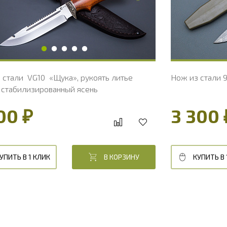
ирина рукояти, мм
31
Ширина р
лина рукояти, мм
115
Длина рук
олщина рукояти, мм
22
Толщина р
вердость клинка, HRC
60 - 61 HRC
Твердость
 стали VG10 «Щука», рукоять литье
Нож из стали 9
, стабилизированный ясень
00 ₽
3 300 
УПИТЬ В 1 КЛИК
В КОРЗИНУ
КУПИТЬ В 