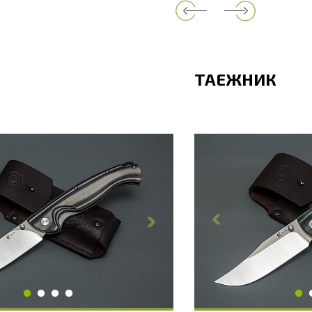
ТАЕЖНИК
ина, мм
228
Общая длина, мм
нка, мм
100
Длина клинка, мм
линка, мм
25
Ширина клинка, м
обуха, мм
2.8
Толщина обуха, м
укояти, мм
23.4
Ширина рукояти, 
ояти, мм
128
Длина рукояти, мм
укояти, мм
14.2
Толщина рукояти,
 клинка, HRC
60 - 61 HRC
Твердость клинка,