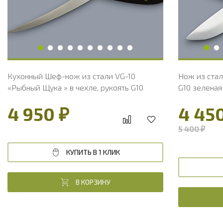
Длина рукояти, мм
100
Длина руко
Твердость клинка, HRC
60 - 61 HRC
Твердость 
Вес, г
109
Вес, г
Кухонный Шеф-нож из стали VG-10
Нож из стал
«Рыбный Щука » в чехле, рукоять G10
G10 зеленая
4 950 ₽
4 45
5 400 ₽
КУПИТЬ В 1 КЛИК
В КОРЗИНУ