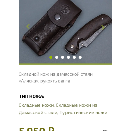
Общая длина, мм
212.9
Длина клинка, мм
90.4
Ширина клинка, мм
31
Толщина обуха, мм
2.7
Ширина рукояти, мм
26.1
Длина рукояти, мм
122.5
Толщина рукояти, мм
17.4
Твердость клинка, HRC
60 - 62 HRC
Складной нож из дамасской стали
«Аляска», рукоять венге
ТИП НОЖА:
Складные ножи
,
Складные ножи из
Дамасской стали
,
Туристические ножи
5 950 ₽