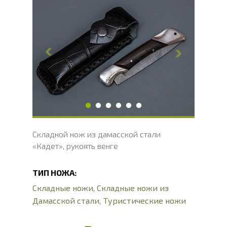
Общая длина, мм
234.5
Длина клинка, мм
106.5
Ширина клинка, мм
17.8
Толщина обуха, мм
2.8
Ширина рукояти, мм
18.5
Длина рукояти, мм
128
Толщина рукояти, мм
20.4
Твердость клинка, HRC
60 - 62 HRC
Складной нож из дамасской стали
«Кадет», рукоять венге
ТИП НОЖА:
Складные ножи
,
Складные ножи из
Дамасской стали
,
Туристические ножи