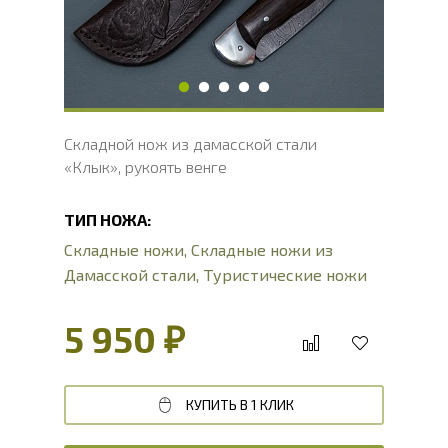
Длина рукояти, мм
121.6
Толщина рукояти, мм
22.9
Твердость клинка, HRC
60 - 62 HRC
Складной нож из дамасской стали
«Клык», рукоять венге
ТИП НОЖА:
Складные ножи
,
Складные ножи из
Дамасской стали
,
Туристические ножи
5 950 ₽
КУПИТЬ В 1 КЛИК