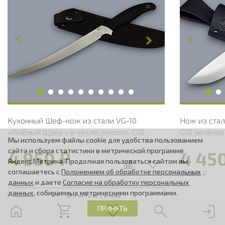
Общая длина, мм
325
Общая дли
Длина клинка, мм
225
Длина клин
Ширина клинка, мм
21
Ширина кл
Толщина обуха, мм
2.1
Толщина об
Длина рукояти, мм
100
Длина руко
Твердость клинка, HRC
60 - 61 HRC
Твердость 
Вес, г
109
Вес, г
Кухонный Шеф-нож из стали VG-10
Нож из стал
«Рыбный Щука » в чехле, рукоять G10
G10 зеленая
Мы используем файлы cookie для удобства пользованием
сайта и сбора статистики в метрической программе
4 950 ₽
4 45
Яндекс.Метрика. Продолжая пользоваться сайтом вы
соглашаетесь с
Положением об обработке персональных
5 400 ₽
данных
и даете
Согласие на обработку персональных
данных
, собираемых метрическими программами.
КУПИТЬ В 1 КЛИК
ПРИНЯТЬ