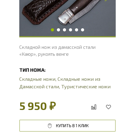
Ширина рукояти, мм
28.6
Длина рукояти, мм
143.4
Толщина рукояти, мм
24.1
Твердость клинка, HRC
60 - 62 HRC
Складной нож из дамасской стали
«Каюр», рукоять венге
ТИП НОЖА:
Складные ножи
,
Складные ножи из
Дамасской стали
,
Туристические ножи
5 950 ₽
КУПИТЬ В 1 КЛИК