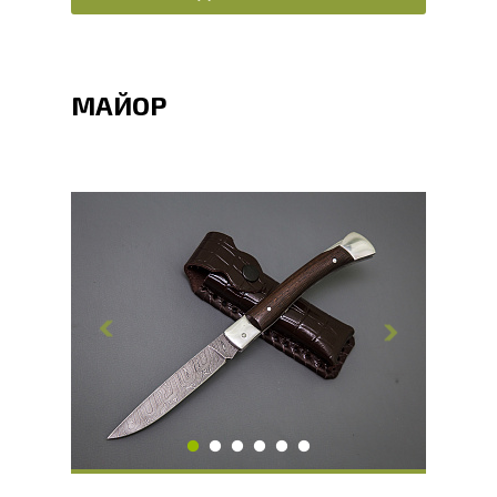
МАЙОР
Общая длина, мм
207
Длина клинка, мм
90
Ширина клинка, мм
18
Толщина обуха, мм
2
Ширина рукояти, мм
17
Длина рукояти, мм
117
Толщина рукояти, мм
18
Твердость клинка, HRC
60 - 62 HRC