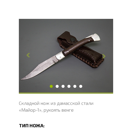
Общая длина, мм
207
Длина клинка, мм
90
Ширина клинка, мм
18
Толщина обуха, мм
2
Ширина рукояти, мм
17
Длина рукояти, мм
117
Толщина рукояти, мм
18
Твердость клинка, HRC
60 - 62 HRC
Складной нож из дамасской стали
«Майор-1», рукоять венге
ТИП НОЖА: