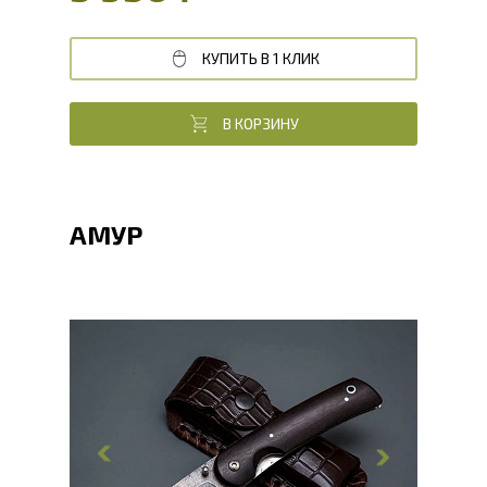
КУПИТЬ В 1 КЛИК
В КОРЗИНУ
АМУР
Общая длина, мм
226.8
Длина клинка, мм
97.6
Ширина клинка, мм
26.1
Толщина обуха, мм
2.8
Ширина рукояти, мм
26.5