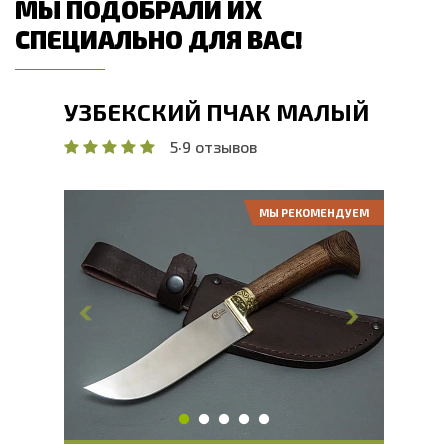
МЫ ПОДОБРАЛИ ИХ
СПЕЦИАЛЬНО ДЛЯ ВАС!
УЗБЕКСКИЙ ПЧАК МАЛЫЙ
5
·
9 отзывов
МЫ РЕКОМЕНДУЕМ
Общая длина, мм
260
Длина клинка, мм
132
Ширина клинка, мм
37.6
Толщина обуха, мм
3.7
Ширина рукояти, мм
23.1
Длина рукояти, мм
128
Толщина рукояти, мм
19.4
Твердость клинка, HRC
60 - 62 HRC