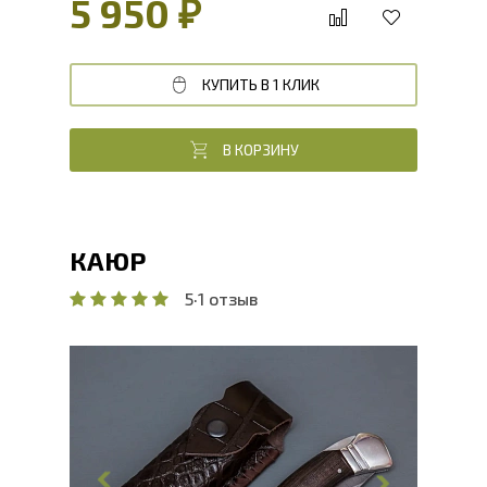
5 950 ₽
КУПИТЬ В 1 КЛИК
В КОРЗИНУ
КАЮР
5
·
1 отзыв
Общая длина, мм
254.3
Длина клинка, мм
110.9
Ширина клинка, мм
28
Толщина обуха, мм
2.9