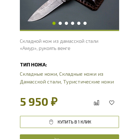
Длина рукояти, мм
129.2
Толщина рукояти, мм
23.1
Твердость клинка, HRC
60 - 62 HRC
Складной нож из дамасской стали
«Амур», рукоять венге
ТИП НОЖА:
Складные ножи
,
Складные ножи из
Дамасской стали
,
Туристические ножи
5 950 ₽
КУПИТЬ В 1 КЛИК