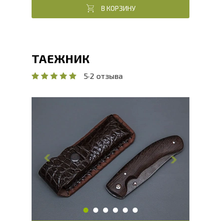
В КОРЗИНУ
ТАЕЖНИК
5
·
2 отзыва
Общая длина, мм
235.5
Длина клинка, мм
101.3
Ширина клинка, мм
30.5
Толщина обуха, мм
2.8
Ширина рукояти, мм
27.1
Длина рукояти, мм
134.2
Толщина рукояти, мм
19.9
Твердость клинка, HRC
60 - 62 HRC