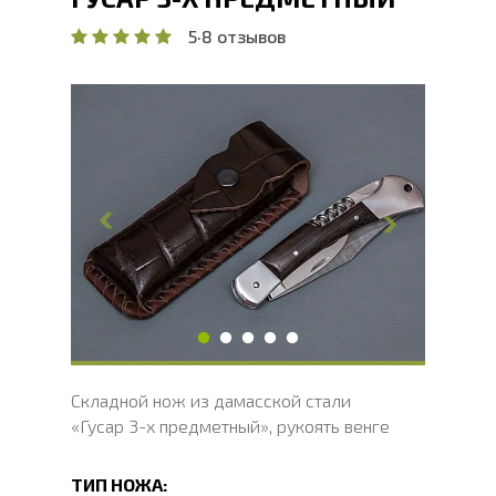
5
·
8 отзывов
Общая длина, мм
233.6
Длина клинка, мм
99.8
Ширина клинка, мм
23.3
Толщина обуха, мм
2.3
Ширина рукояти, мм
20.3
Длина рукояти, мм
133.8
Толщина рукояти, мм
25.9
Твердость клинка, HRC
60 - 62 HRC
Складной нож из дамасской стали
«Гусар 3-х предметный», рукоять венге
ТИП НОЖА: