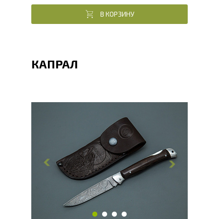
В КОРЗИНУ
КАПРАЛ
Общая длина, мм
223
Длина клинка, мм
96.8
Ширина клинка, мм
19.9
Толщина обуха, мм
2.6
Ширина рукояти, мм
19.4
Длина рукояти, мм
126.2
Толщина рукояти, мм
18.5
Твердость клинка, HRC
60 - 62 HRC