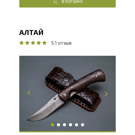
В КОРЗИНУ
АЛТАЙ
5
·
1 отзыв
Общая длина, мм
223.6
Длина клинка, мм
94.2
Ширина клинка, мм
27.1
Толщина обуха, мм
2.7
Ширина рукояти, мм
26.6
Длина рукояти, мм
129.4
Толщина рукояти, мм
17.1
Твердость клинка, HRC
60 - 62 HRC