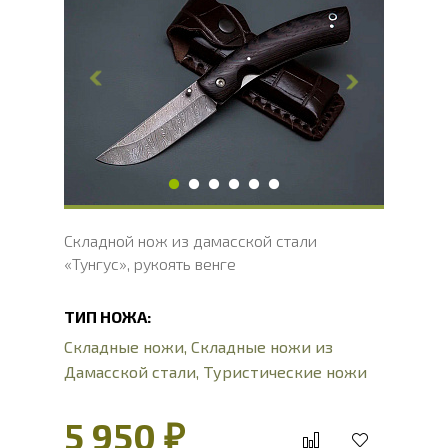
Общая длина, мм
238.5
Длина клинка, мм
97.7
Ширина клинка, мм
28
Толщина обуха, мм
2.7
Ширина рукояти, мм
29.3
Длина рукояти, мм
140.8
Толщина рукояти, мм
22.2
Твердость клинка, HRC
60 - 62 HRC
Складной нож из дамасской стали
«Тунгус», рукоять венге
ТИП НОЖА:
Складные ножи
,
Складные ножи из
Дамасской стали
,
Туристические ножи
5 950 ₽