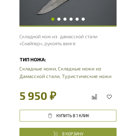
Толщина рукояти, мм
14.2
Твердость клинка, HRC
60 - 62 HRC
Складной нож из дамасской стали
«Снайпер», рукоять венге
ТИП НОЖА:
Складные ножи
,
Складные ножи из
Дамасской стали
,
Туристические ножи
5 950 ₽
КУПИТЬ В 1 КЛИК
В КОРЗИНУ