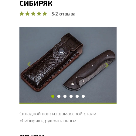
СИБИРЯК
5
·
2 отзыва
Общая длина, мм
256.6
Длина клинка, мм
109.4
Ширина клинка, мм
31.2
Толщина обуха, мм
2.7
Ширина рукояти, мм
31
Длина рукояти, мм
147.2
Толщина рукояти, мм
22.7
Твердость клинка, HRC
60 - 62 HRC
Складной нож из дамасской стали
«Сибиряк», рукоять венге