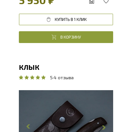
КУПИТЬ В 1 КЛИК
В КОРЗИНУ
КЛЫК
5
·
4 отзыва
Общая длина, мм
209.7
Длина клинка, мм
88.1
Ширина клинка, мм
27.5
Толщина обуха, мм
2.9
Ширина рукояти, мм
25.6