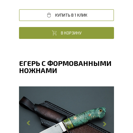
КУПИТЬ В 1 КЛИК
В КОРЗИНУ
ЕГЕРЬ С ФОРМОВАННЫМИ
НОЖНАМИ
Общая длина, мм
240
Длина клинка, мм
113.8
Ширина клинка, мм
29.7
Толщина обуха, мм
2.4
Ширина рукояти, мм
29.8
Длина рукояти, мм
126.2