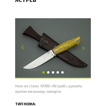
Общая длина, мм
234
Длина клинка, мм
122.5
Ширина клинка, мм
39.3
Толщина обуха, мм
3.5
Ширина рукояти, мм
31
Длина рукояти, мм
111.5
Толщина рукояти, мм
22
Твердость клинка, HRC
62 - 64 HRC
Нож из стали M390 «Ястреб», рукоять
притин мельхиор, микарта
ТИП НОЖА: