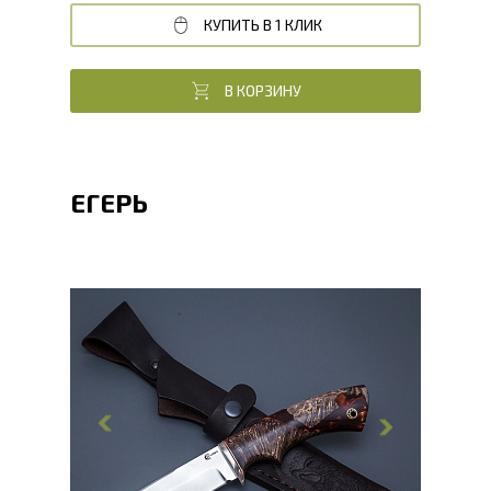
КУПИТЬ В 1 КЛИК
В КОРЗИНУ
ЕГЕРЬ
Общая длина, мм
240
Длина клинка, мм
113.8
Ширина клинка, мм
29.7
Толщина обуха, мм
2.4
Ширина рукояти, мм
29.8
Длина рукояти, мм
126.2
Толщина рукояти, мм
24