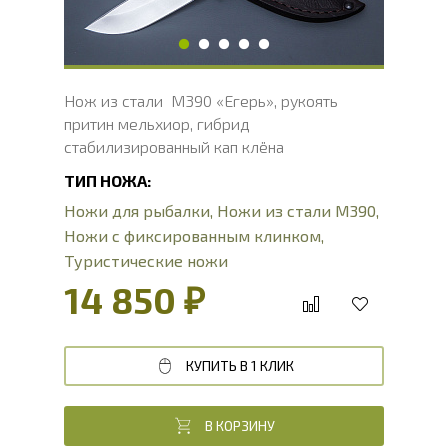
Твердость клинка, HRC
62 - 64 HRC
Нож из стали M390 «Егерь», рукоять
притин мельхиор, гибрид
стабилизированный кап клёна
ТИП НОЖА:
Ножи для рыбалки
,
Ножи из стали М390
,
Ножи с фиксированным клинком
,
Туристические ножи
14 850 ₽
КУПИТЬ В 1 КЛИК
В КОРЗИНУ