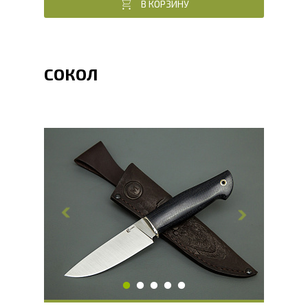
В КОРЗИНУ
СОКОЛ
Общая длина, мм
238
Длина клинка, мм
120
Ширина клинка, мм
33.8
Толщина обуха, мм
4
Ширина рукояти, мм
33
Длина рукояти, мм
118
Толщина рукояти, мм
23.3
Твердость клинка, HRC
62 - 64 HRC