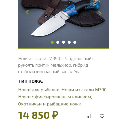
Ширина клинка, мм
39.3
Толщина обуха, мм
3.5
Ширина рукояти, мм
31
Длина рукояти, мм
111.5
Толщина рукояти, мм
22
Твердость клинка, HRC
62 - 64 HRC
Нож из стали M390 «Разделочный»,
рукоять притин мельхиор, гибрид
стабилизированный кап клёна
ТИП НОЖА:
Ножи для рыбалки
,
Ножи из стали М390
,
Ножи с фиксированным клинком
,
Охотничьи и рыбацкие ножи
,
Разделочные ножи
,
Туристические ножи
14 850 ₽