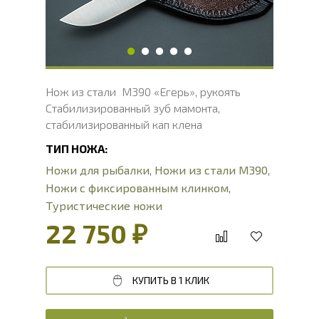
Толщина рукояти, мм
24
Твердость клинка, HRC
62 - 64 HRC
Нож из стали M390 «Егерь», рукоять
Стабилизированный зуб мамонта,
стабилизированный кап клена
ТИП НОЖА:
Ножи для рыбалки
,
Ножи из стали М390
,
Ножи с фиксированным клинком
,
Туристические ножи
22 750 ₽
КУПИТЬ В 1 КЛИК