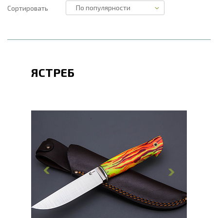
Сортировать
ЯСТРЕБ
Общая длина, мм
246
Длина клинка, мм
128
Ширина клинка, мм
27
Толщина обуха, мм
3
Ширина рукояти, мм
31
Длина рукояти, мм
117
Толщина рукояти, мм
21
Твердость клинка, HRC
62 - 64 HRC