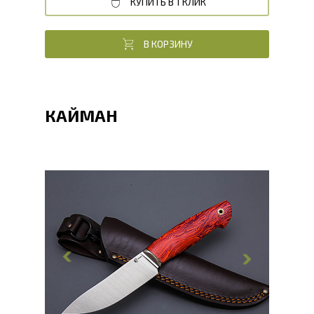
КУПИТЬ В 1 КЛИК
В КОРЗИНУ
КАЙМАН
Общая длина, мм
268
Длина клинка, мм
125
Ширина клинка, мм
32
Толщина обуха, мм
3
Ширина рукояти, мм
32
Длина рукояти, мм
121
Толщина рукояти, мм
24
Твердость клинка, HRC
62 - 64 HRC