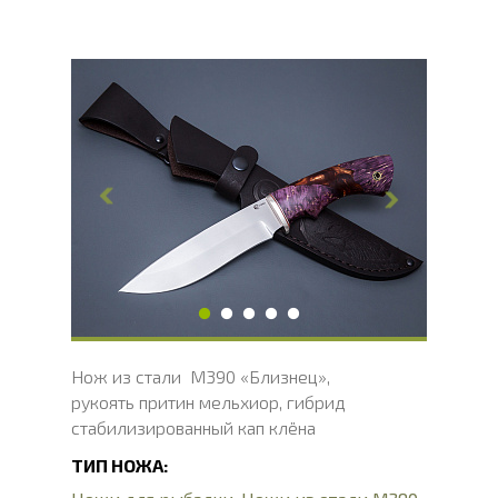
Общая длина, мм
275
Длина клинка, мм
150
Ширина клинка, мм
35.9
Толщина обуха, мм
2.4
Ширина рукояти, мм
29.6
Длина рукояти, мм
125
Толщина рукояти, мм
22.4
Твердость клинка, HRC
62 - 64 HRC
Нож из стали M390 «Близнец»,
рукоять притин мельхиор, гибрид
стабилизированный кап клёна
ТИП НОЖА: