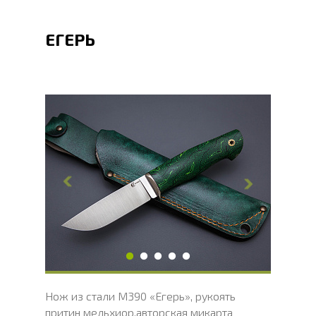
ЕГЕРЬ
Общая длина, мм
240
Длина клинка, мм
113
Ширина клинка, мм
29
Толщина обуха, мм
2
Ширина рукояти, мм
29
Длина рукояти, мм
126
Толщина рукояти, мм
24
Твердость клинка, HRC
62 - 64 HRC
Нож из стали М390 «Егерь», рукоять
притин мельхиор,авторская микарта