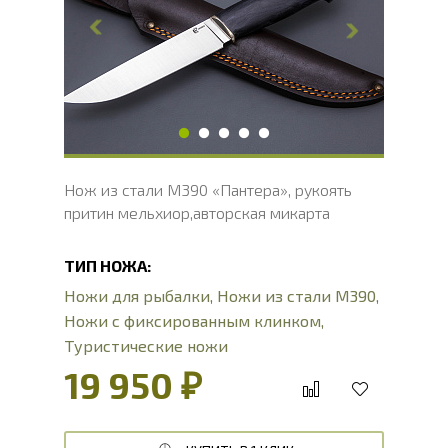
Толщина обуха, мм
4
Ширина рукояти, мм
27
Длина рукояти, мм
130
Толщина рукояти, мм
26
Твердость клинка, HRC
62 - 64 HRC
Нож из стали М390 «Пантера», рукоять
притин мельхиор,авторская микарта
ТИП НОЖА:
Ножи для рыбалки
,
Ножи из стали М390
,
Ножи с фиксированным клинком
,
Туристические ножи
19 950 ₽