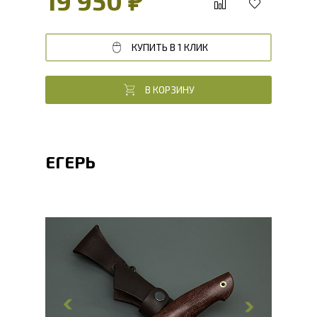
19 950 ₽
КУПИТЬ В 1 КЛИК
В КОРЗИНУ
ЕГЕРЬ
Общая длина, мм
240
Длина клинка, мм
113.8
Ширина клинка, мм
29.7
Толщина обуха, мм
2.4
Ширина рукояти, мм
29.8