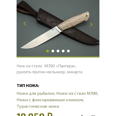
Общая длина, мм
266
Длина клинка, мм
136
Ширина клинка, мм
38.2
Толщина обуха, мм
4.2
Ширина рукояти, мм
27.6
Длина рукояти, мм
130
Толщина рукояти, мм
26.4
Твердость клинка, HRC
62 - 64 HRC
Нож из стали M390 «Пантера»,
рукоять притин мельхиор, микарта
ТИП НОЖА:
Ножи для рыбалки
,
Ножи из стали М390
,
Ножи с фиксированным клинком
,
Туристические ножи