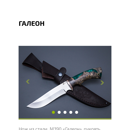
ГАЛЕОН
Общая длина, мм
273
Длина клинка, мм
147
Ширина клинка, мм
32.1
Толщина обуха, мм
2.4
Ширина рукояти, мм
30.2
Длина рукояти, мм
126.5
Толщина рукояти, мм
22.7
Твердость клинка, HRC
62 - 64 HRC
Нож из стали M390 «Галеон», рукоять