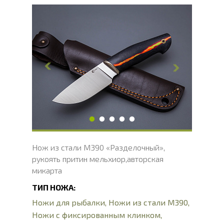
Общая длина, мм
234
Длина клинка, мм
122
Ширина клинка, мм
39
Толщина обуха, мм
3
Ширина рукояти, мм
31
Длина рукояти, мм
111
Толщина рукояти, мм
22
Твердость клинка, HRC
62 - 64 HRC
Нож из стали М390 «Разделочный»,
рукоять притин мельхиор,авторская
микарта
ТИП НОЖА:
Ножи для рыбалки
,
Ножи из стали М390
,
Ножи с фиксированным клинком
,