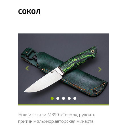
СОКОЛ
Общая длина, мм
238
Длина клинка, мм
120
Ширина клинка, мм
33
Толщина обуха, мм
4
Ширина рукояти, мм
33
Длина рукояти, мм
118
Толщина рукояти, мм
23
Твердость клинка, HRC
62 - 64 HRC
Нож из стали М390 «Сокол», рукоять
притин мельхиор,авторская микарта