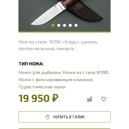
Длина рукояти, мм
126.2
Толщина рукояти, мм
24
Твердость клинка, HRC
62 - 64 HRC
Нож из стали M390 «Егерь», рукоять
притин мельхиор, микарта
ТИП НОЖА:
Ножи для рыбалки
,
Ножи из стали М390
,
Ножи с фиксированным клинком
,
Туристические ножи
19 950 ₽
КУПИТЬ В 1 КЛИК