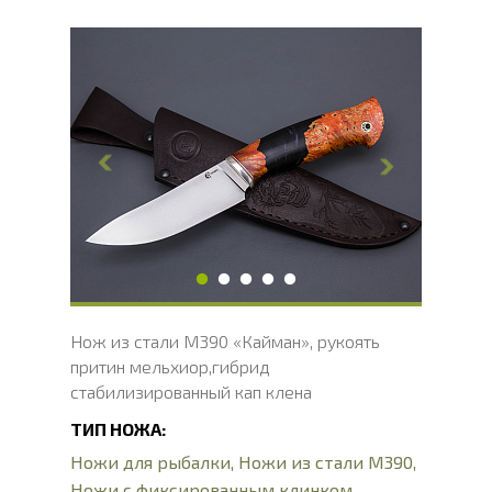
Общая длина, мм
268
Длина клинка, мм
125
Ширина клинка, мм
32
Толщина обуха, мм
3
Ширина рукояти, мм
32
Длина рукояти, мм
121
Толщина рукояти, мм
24
Твердость клинка, HRC
62 - 64 HRC
Нож из стали М390 «Кайман», рукоять
притин мельхиор,гибрид
стабилизированный кап клена
ТИП НОЖА:
Ножи для рыбалки
,
Ножи из стали М390
,
Ножи с фиксированным клинком
,