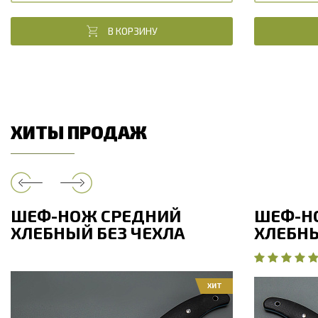
В КОРЗИНУ
ХИТЫ ПРОДАЖ
ШЕФ-НОЖ СРЕДНИЙ
ШЕФ-Н
ХЛЕБНЫЙ БЕЗ ЧЕХЛА
ХЛЕБНЫ
ХИТ
Общая длина, мм
280
Общая дли