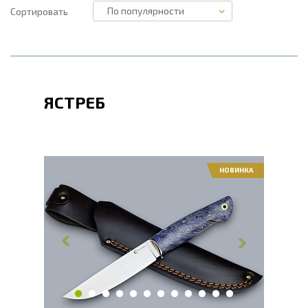
Сортировать
ЯСТРЕБ
НОВИНКА
Общая длина, мм
247
Длина клинка, мм
125
Ширина клинка, мм
24
Толщина обуха, мм
3
Ширина рукояти, мм
29.2
Длина рукояти, мм
122
Толщина рукояти, мм
21
Твердость клинка, HRC
62 - 64 HRC
Вес, г
149