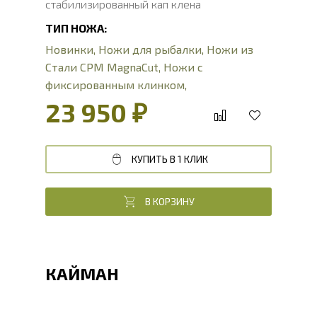
стабилизированный кап клена
ТИП НОЖА:
Новинки
,
Ножи для рыбалки
,
Ножи из
Стали CPM MagnaCut
,
Ножи с
фиксированным клинком
,
Туристические ножи
23 950 ₽
КУПИТЬ В 1 КЛИК
В КОРЗИНУ
КАЙМАН