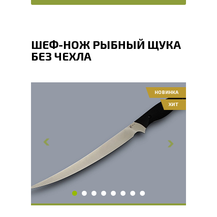
ШЕФ-НОЖ РЫБНЫЙ ЩУКА
БЕЗ ЧЕХЛА
НОВИНКА
ХИТ
Общая длина, мм
325
Длина клинка, мм
225
Ширина клинка, мм
21
Толщина обуха, мм
2.1
Длина рукояти, мм
100
Твердость клинка, HRC
60 - 61 HRC
Вес, г
109