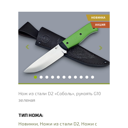
НОВИНКА
АКЦИЯ
Общая длина, мм
236
Длина клинка, мм
117
Ширина клинка, мм
34
Толщина обуха, мм
3.5
Длина рукояти, мм
119
Твердость клинка, HRC
60 - 63 HRC
Вес, г
205
Нож из стали D2 «Соболь», рукоять G10
зеленая
ТИП НОЖА:
Новинки
,
Ножи из стали D2
,
Ножи с