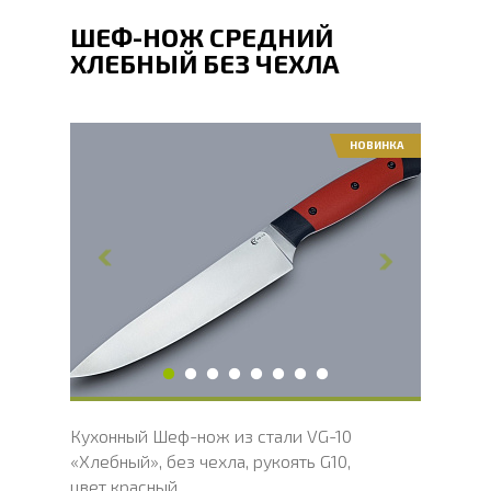
ШЕФ-НОЖ СРЕДНИЙ
ХЛЕБНЫЙ БЕЗ ЧЕХЛА
НОВИНКА
Общая длина, мм
295
Длина клинка, мм
166
Ширина клинка, мм
34
Толщина обуха, мм
2.1
Длина рукояти, мм
127
Твердость клинка, HRC
60 - 61 HRC
Вес, г
151
Кухонный Шеф-нож из стали VG-10
«Хлебный», без чехла, рукоять G10,
цвет красный