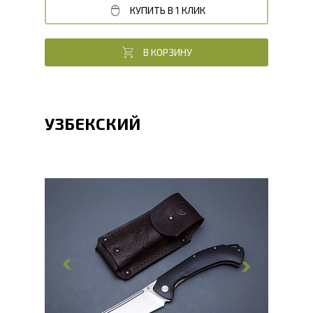
КУПИТЬ В 1 КЛИК
В КОРЗИНУ
УЗБЕКСКИЙ
Общая длина, мм
228
Длина клинка, мм
100
Ширина клинка, мм
25
Толщина обуха, мм
2.8
Ширина рукояти, мм
23
Длина рукояти, мм
128
Толщина рукояти, мм
12