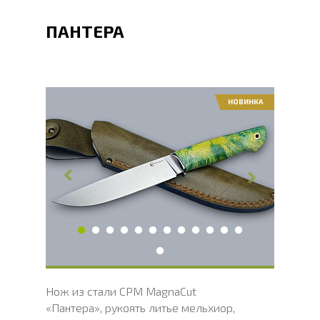
ПАНТЕРА
НОВИНКА
Общая длина, мм
274
Длина клинка, мм
149
Ширина клинка, мм
29
Толщина обуха, мм
3
Ширина рукояти, мм
31.2
Длина рукояти, мм
125
Толщина рукояти, мм
22
Твердость клинка, HRC
62 - 64 HRC
Вес, г
143
Нож из стали CPM MagnaCut
«Пантера», рукоять литье мельхиор,