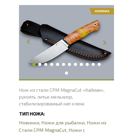
НОВИНКА
Общая длина, мм
246
Длина клинка, мм
122
Ширина клинка, мм
35
Толщина обуха, мм
2.7
Ширина рукояти, мм
31.5
Длина рукояти, мм
124
Толщина рукояти, мм
21
Твердость клинка, HRC
62 - 64 HRC
Вес, г
143
Нож из стали CPM MagnaCut «Кайман»,
рукоять литье мельхиор,
стабилизированный кап клена
ТИП НОЖА:
Новинки
,
Ножи для рыбалки
,
Ножи из
Стали CPM MagnaCut
,
Ножи с