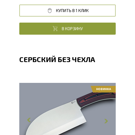
КУПИТЬ В 1 КЛИК
В КОРЗИНУ
СЕРБСКИЙ БЕЗ ЧЕХЛА
НОВИНКА
Общая длина, мм
275
Длина клинка, мм
163
Ширина клинка, мм
67
Толщина обуха, мм
2.9
Длина рукояти, мм
112
Твердость клинка, HRC
56 - 58 HRC