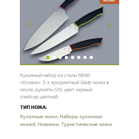
АКЦИЯ
Общая длина, мм
305, 294, 210
Длина клинка, мм
184, 166, 100
Ширина клинка, мм
49, 34, 24
Толщина обуха, мм
2.1
Длина рукояти, мм
121, 128, 110
Твердость клинка, HRC
58 - 61 HRC
Вес, г
415
Кухонный набор из стали N690
«Хозяин» 3-х предметный Шеф-ножи в
чехле, рукоять G10, цвет черный
спейсер цветной
ТИП НОЖА:
Кухонные ножи
,
Наборы кухонных
ножей
,
Новинки
,
Туристические ножи