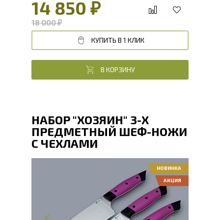
14 850 ₽
18 000 ₽
КУПИТЬ В 1 КЛИК
В КОРЗИНУ
НАБОР "ХОЗЯИН" 3-Х
ПРЕДМЕТНЫЙ ШЕФ-НОЖИ
С ЧЕХЛАМИ
НОВИНКА
АКЦИЯ
Общая длина, мм
302, 294, 207
Длина клинка, мм
184, 165, 98
Ширина клинка, мм
49, 34, 24
Толщина обуха, мм
2.1