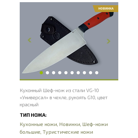
НОВИНКА
Общая длина, мм
302
Длина клинка, мм
184
Ширина клинка, мм
50
Толщина обуха, мм
2.1
Длина рукояти, мм
118
Твердость клинка, HRC
60 - 61 HRC
Вес, г
173
Кухонный Шеф-нож из стали VG-10
«Универсал» в чехле, рукоять G10, цвет
красный
ТИП НОЖА:
Кухонные ножи
,
Новинки
,
Шеф-ножи
большие
,
Туристические ножи