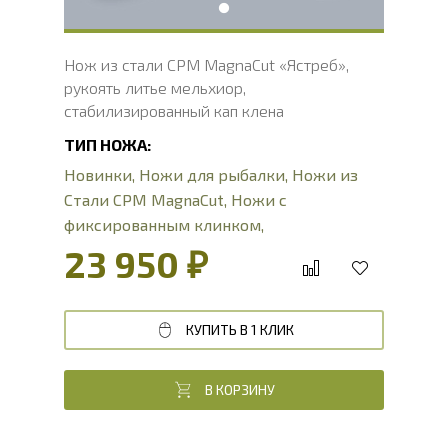
Нож из стали CPM MagnaCut «Ястреб»,
рукоять литье мельхиор,
стабилизированный кап клена
ТИП НОЖА:
Новинки
,
Ножи для рыбалки
,
Ножи из
Стали CPM MagnaCut
,
Ножи с
фиксированным клинком
,
Туристические ножи
23 950 ₽
КУПИТЬ В 1 КЛИК
В КОРЗИНУ