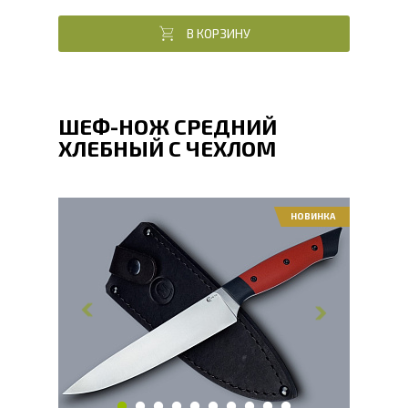
В КОРЗИНУ
ШЕФ-НОЖ СРЕДНИЙ
ХЛЕБНЫЙ С ЧЕХЛОМ
НОВИНКА
Общая длина, мм
295
Длина клинка, мм
166
Ширина клинка, мм
34
Толщина обуха, мм
2.1
Длина рукояти, мм
127
Твердость клинка, HRC
60 - 61 HRC
Вес, г
151