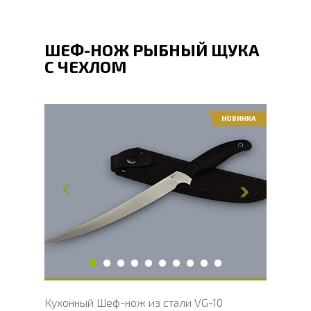
ШЕФ-НОЖ РЫБНЫЙ ЩУКА
С ЧЕХЛОМ
НОВИНКА
Общая длина, мм
325
Длина клинка, мм
225
Ширина клинка, мм
21
Толщина обуха, мм
2.1
Длина рукояти, мм
100
Твердость клинка, HRC
60 - 61 HRC
Вес, г
109
Кухонный Шеф-нож из стали VG-10