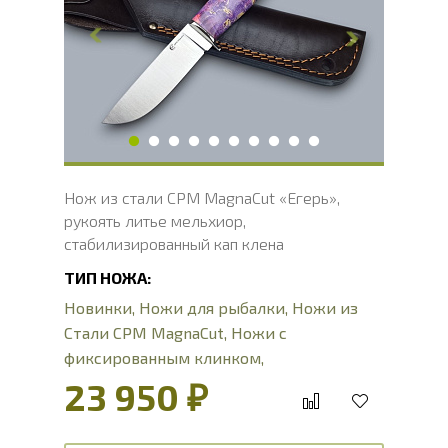
Толщина обуха, мм
2
Ширина рукояти, мм
31
Длина рукояти, мм
122
Толщина рукояти, мм
20
Твердость клинка, HRC
62 - 64 HRC
Вес, г
122
Нож из стали CPM MagnaCut «Егерь»,
рукоять литье мельхиор,
стабилизированный кап клена
ТИП НОЖА:
Новинки
,
Ножи для рыбалки
,
Ножи из
Стали CPM MagnaCut
,
Ножи с
фиксированным клинком
,
Туристические ножи
23 950 ₽