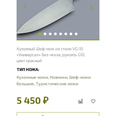
Ширина клинка, мм
50
Толщина обуха, мм
2.1
Длина рукояти, мм
118
Твердость клинка, HRC
60 - 61 HRC
Вес, г
173
Кухонный Шеф-нож из стали VG-10
«Универсал» без чехла, рукоять G10,
цвет красный
ТИП НОЖА:
Кухонные ножи
,
Новинки
,
Шеф-ножи
большие
,
Туристические ножи
5 450 ₽