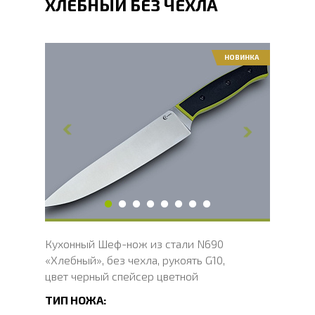
ХЛЕБНЫЙ БЕЗ ЧЕХЛА
НОВИНКА
Общая длина, мм
294
Длина клинка, мм
166
Ширина клинка, мм
34
Толщина обуха, мм
2.1
Длина рукояти, мм
128
Твердость клинка, HRC
58 - 61 HRC
Вес, г
151
Кухонный Шеф-нож из стали N690
«Хлебный», без чехла, рукоять G10,
цвет черный спейсер цветной
ТИП НОЖА: