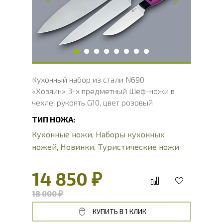
Длина рукояти, мм
118, 129, 109
Твердость клинка, HRC
58 - 61 HRC
Вес, г
415
Кухонный набор из стали N690
«Хозяин» 3-х предметный Шеф-ножи в
чехле, рукоять G10, цвет розовый
ТИП НОЖА:
Кухонные ножи
,
Наборы кухонных
ножей
,
Новинки
,
Туристические ножи
14 850 ₽
18 000 ₽
КУПИТЬ В 1 КЛИК