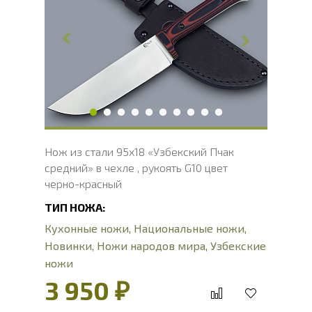
Длина клинка, мм
145
Ширина клинка, мм
40
Толщина обуха, мм
2.2
Длина рукояти, мм
130
Толщина рукояти, мм
16
Твердость клинка, HRC
56 - 58 HRC
Вес, г
157
Нож из стали 95х18 «Узбекский Пчак
средний» в чехле , рукоять G10 цвет
черно-красный
ТИП НОЖА:
Кухонные ножи
,
Национальные ножи
,
Новинки
,
Ножи народов мира
,
Узбекские
ножи
3 950 ₽