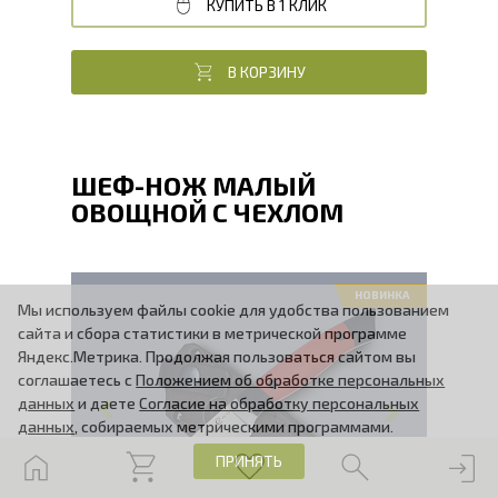
КУПИТЬ В 1 КЛИК
В КОРЗИНУ
ШЕФ-НОЖ МАЛЫЙ
ОВОЩНОЙ С ЧЕХЛОМ
НОВИНКА
Мы используем файлы cookie для удобства пользованием
сайта и сбора статистики в метрической программе
Общая длина, мм
209
Яндекс.Метрика. Продолжая пользоваться сайтом вы
Длина клинка, мм
99
соглашаетесь с
Положением об обработке персональных
Ширина клинка, мм
24
данных
и даете
Согласие на обработку персональных
Толщина обуха, мм
2.1
данных
, собираемых метрическими программами.
Длина рукояти, мм
110
Твердость клинка, HRC
60 - 61 HRC
ПРИНЯТЬ
Вес, г
91