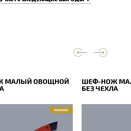
Ж МАЛЫЙ ОВОЩНОЙ
ШЕФ-НОЖ МА
А
БЕЗ ЧЕХЛА
НОВИНКА
ина, мм
209
Общая длина, мм
нка, мм
99
Длина клинка, мм