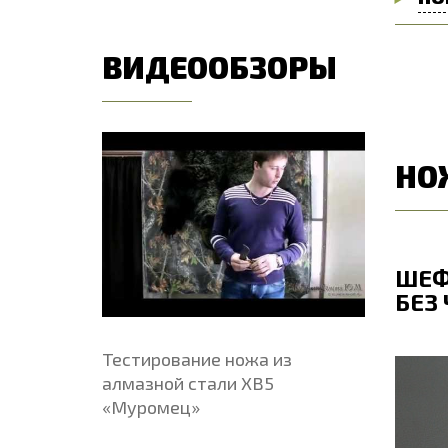
ВИДЕООБЗОРЫ
НО
ШЕФ-НОЖ МАЛЫЙ ОВОЩНОЙ
ШЕФ
БЕЗ ЧЕХЛА
БЕЗ
Тестирование ножа из
алмазной стали ХВ5
«Муромец»
Общая длина, мм
212
О
Длина клинка, мм
99
Д