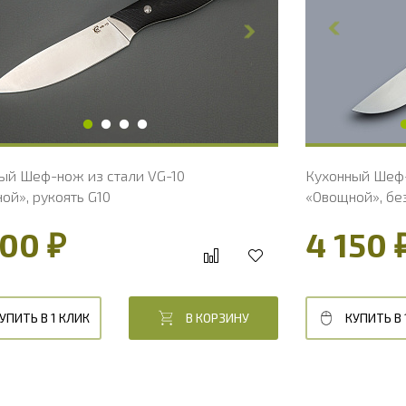
ирина клинка, мм
17.9
Ширина к
олщина обуха, мм
1.8
Толщина 
ирина рукояти, мм
17.8
Длина рук
лина рукояти, мм
110
Твердость
олщина рукояти, мм
17
Вес, г
вердость клинка, HRC
60 - 61 HRC
ый Шеф-нож из стали VG-10
Кухонный Шеф-
ой», рукоять G10
«Овощной», без
красный
200 ₽
4 150 
УПИТЬ В 1 КЛИК
В КОРЗИНУ
КУПИТЬ В 