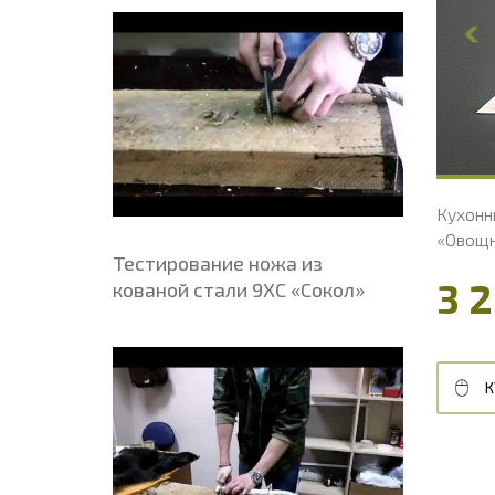
Ширина клинка, мм
29
Ш
Толщина обуха, мм
2.2
Т
Ширина рукояти, мм
29
Ш
Длина рукояти, мм
113
Д
Толщина рукояти, мм
23
Т
Твердость клинка, HRC
60 - 61 HRC
Т
Кухонный Шеф-нож из стали VG-10
Кухонн
«Овощной», без чехла, рукоять G10, цвет
«Овощн
Тестирование ножа из
желтый
4 150 ₽
3 
кованой стали 9ХС «Сокол»
КУПИТЬ В 1 КЛИК
В КОРЗИНУ
К