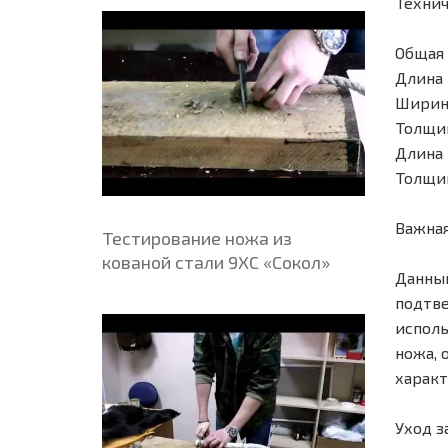
Технич
Общая 
Длина 
Ширина
Толщин
Длина 
Толщин
Важная
Тестирование ножа из
кованой стали 9ХС «Сокол»
Данный
подтве
исполь
ножа, 
характ
Уход з