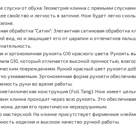
 спуски от обуха: Геометрия клинка с прямыми спусками
е свойство и легкость в заточке. Нож будет легко скол
резке.
ая обработка "Сатин": Элегантная сатиновая обработка 
й вид, но и защищает его от царапин и отпечатков пальц
кательность.
я и эргономичная рукоять G10 красного цвета: Рукоять 
ала G10, который отличается высокой прочностью, влаго
ческим повреждениям. Яркий красный цвет рукояти доб
гко узнаваемым. Эргономичная форма рукояти обеспечив
емость руки во время работы.
металлическая конструкция (Full Tang): Нож имеет цел
вик клинка проходит через всю рукоять. Это обеспечива
 ножа, делая его практически неразрушимым.
 мастерской: На клинке присутствует фирменное клей
ность изделия и высокое качество ручной работы.