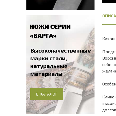
ОПИСА
НОЖИ СЕРИИ
«ВАРГА»
Кухонн
Высококачественные
Предст
марки стали,
Ворсма
себе в
натуральные
желанн
материалы
Особен
В КАТАЛОГ
Клинок
высоко
долгов