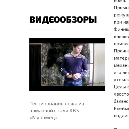
ножа.
Прямые
режуще
ВИДЕООБЗОРЫ
при на
Финишн
внешни
привле
Прочна
матери
механи
его ле
утомля
Цельно
хвосто
баланс
Тестирование ножа из
Клеймо
алмазной стали ХВ5
подлин
«Муромец»