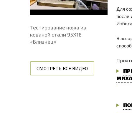
Для со
после 
Избега
Тестирование ножа из
кованой стали 95Х18
В ассо
«Близнец»
способ
Приятн
СМОТРЕТЬ ВСЕ ВИДЕО
ПР
МИХА
ПО