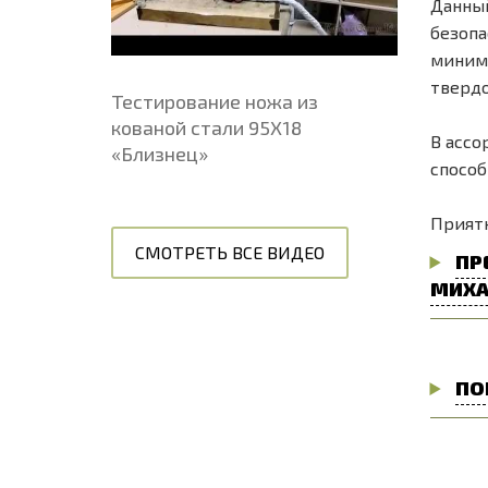
Данный
безопа
минима
твердо
Тестирование ножа из
кованой стали 95Х18
В ассо
«Близнец»
способ
Приятн
СМОТРЕТЬ ВСЕ ВИДЕО
ПР
МИХА
ПО