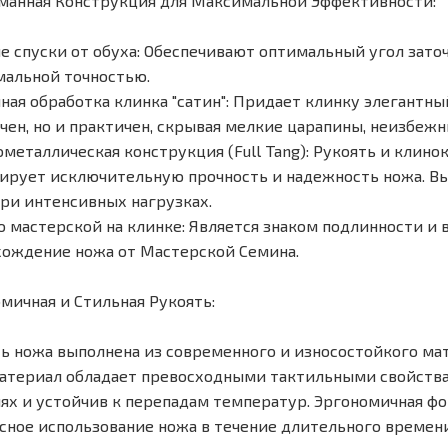
анная Конструкция для Максимальной Эффективности:
 спуски от обуха: Обеспечивают оптимальный угол заточк
альной точностью.
ая обработка клинка "сатин": Придает клинку элегантны
чен, но и практичен, скрывая мелкие царапины, неизбеж
металлическая конструкция (Full Tang): Рукоять и клино
ирует исключительную прочность и надежность ножа. Вы
ри интенсивных нагрузках.
 мастерской на клинке: Является знаком подлинности и 
ождение ножа от Мастерской Семина.
мичная и Стильная Рукоять:
ь ножа выполнена из современного и износостойкого мат
атериал обладает превосходными тактильными свойствам
ях и устойчив к перепадам температур. Эргономичная ф
сное использование ножа в течение длительного времени