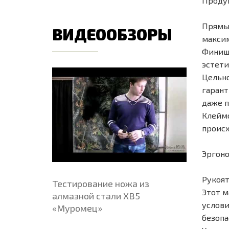
Продум
Прямые
ВИДЕООБЗОРЫ
максим
Финишн
эстети
Цельно
гарант
даже п
Клеймо
происх
Эргоно
Рукоят
Тестирование ножа из
Этот м
алмазной стали ХВ5
услови
«Муромец»
безопа