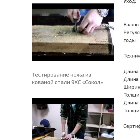
Уход:
Важно 
Регуля
годы.
Технич
Длина 
Тестирование ножа из
Длина 
кованой стали 9ХС «Сокол»
Ширина
Толщин
Длина 
Толщин
Сертиф