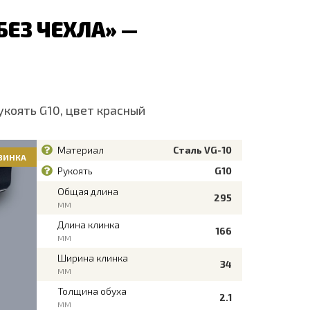
ЕЗ ЧЕХЛА» —
укоять G10, цвет красный
Материал
Сталь VG-10
ВИНКА
Рукоять
G10
Общая длина
295
мм
Длина клинка
166
мм
Ширина клинка
34
мм
Толщина обуха
2.1
мм