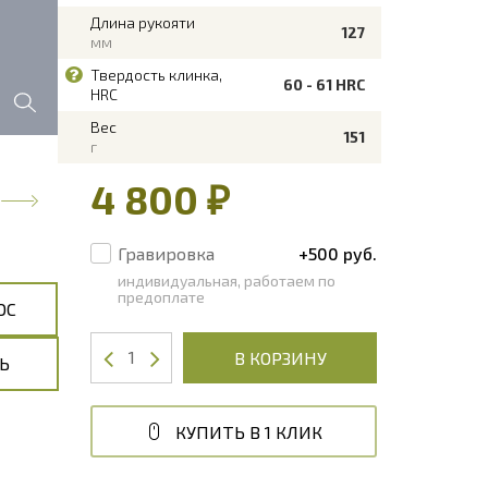
Длина рукояти
127
мм
Твердость клинка,
60 - 61 HRC
HRC
Вес
151
г
4 800 ₽
Гравировка
+500 руб.
индивидуальная, работаем по
предоплате
ОС
В КОРЗИНУ
Ь
КУПИТЬ В 1 КЛИК