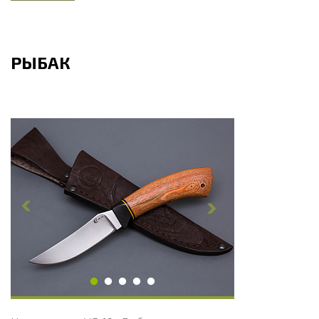
РЫБАК
Общая длина, мм
208
Длина клинка, мм
98
Ширина клинка, мм
25
Толщина обуха, мм
3
Ширина рукояти, мм
26
Длина рукояти, мм
110
Толщина рукояти, мм
20
Твердость клинка, HRC
60 - 61 HRC