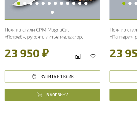
Вес, г
149
Вес, г
Нож из стали CPM MagnaCut
Нож из ста
«Ястреб», рукоять литье мельхиор,
«Пантера», 
стабилизированный кап клена
стабилизиро
23 950 ₽
23 9
КУПИТЬ В 1 КЛИК
В КОРЗИНУ