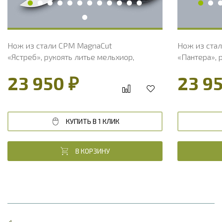
Вес, г
149
Вес, г
Нож из стали CPM MagnaCut
Нож из ста
«Ястреб», рукоять литье мельхиор,
«Пантера», 
стабилизированный кап клена
стабилизиро
23 950 ₽
23 9
КУПИТЬ В 1 КЛИК
В КОРЗИНУ