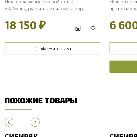
Нож из ламинированной стали
Нож из стал
«Кайман», рукоять литье мельхиор,
притин мель
наборная стабилизированная
18 150 ₽
6 600
карельская береза
ОФОРМИТЬ ЗАКАЗ
ПОХОЖИЕ ТОВАРЫ
СИБИРЯК
СИБИР