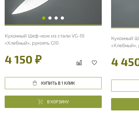
Толщина рукояти, мм
21
Толщина ру
Твердость клинка, HRC
60 - 61 HRC
Твердость 
Кухонный Шеф-нож из стали VG-10
Кухонный Ш
«Хлебный», рукоять G10
«Хлебный», 
4 150 ₽
4 45
КУПИТЬ В 1 КЛИК
В КОРЗИНУ