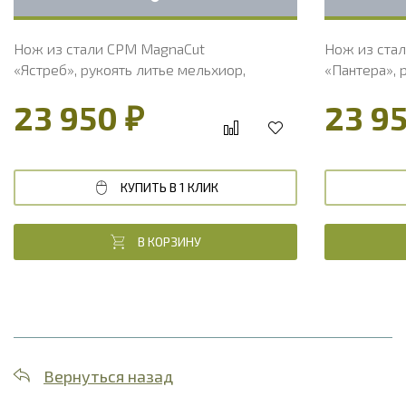
Нож из стали CPM MagnaCut
Нож из ста
«Ястреб», рукоять литье мельхиор,
«Пантера», 
стабилизированный кап клена
стабилизиро
23 950 ₽
23 9
КУПИТЬ В 1 КЛИК
В КОРЗИНУ
Вернуться назад