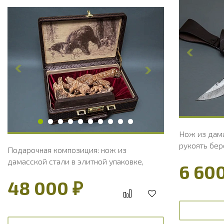
Общая дли
Длина клин
Ширина кл
Толщина об
Ширина рук
Длина руко
Твердость клинка, HRC
60 - 62 HRC
Толщина ру
Твердость 
Нож из дама
рукоять бер
Подарочная композиция: нож из
дамасской стали в элитной упаковке,
6 600
подставка кость, резная и ажурная
48 000 ₽
рукоять