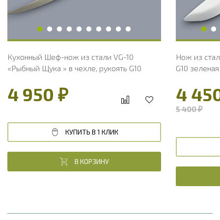
Вес, г
109
Вес, г
Кухонный Шеф-нож из стали VG-10
Нож из стал
«Рыбный Щука » в чехле, рукоять G10
G10 зеленая
4 950 ₽
4 45
5 400 ₽
КУПИТЬ В 1 КЛИК
В КОРЗИНУ