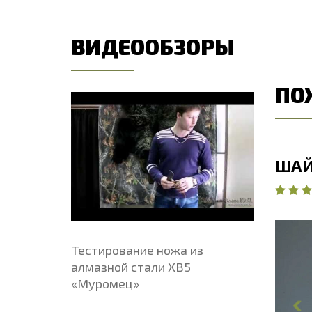
ВИДЕООБЗОРЫ
ПО
ЦЕЗАРЬ
ШАЙ
5
·
9 отзывов
Тестирование ножа из
Общая длина, мм
370.9
О
алмазной стали ХВ5
Длина клинка, мм
245
Д
«Муромец»
Ширина клинка, мм
37.7
Ш
Толщина обуха, мм
5.1
Т