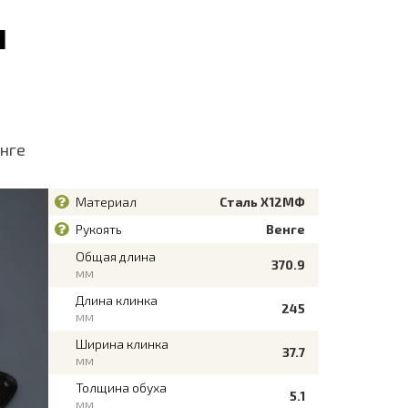
1
енге
Материал
Сталь Х12МФ
Рукоять
Венге
Общая длина
370.9
мм
Длина клинка
245
мм
Ширина клинка
37.7
мм
Толщина обуха
5.1
мм