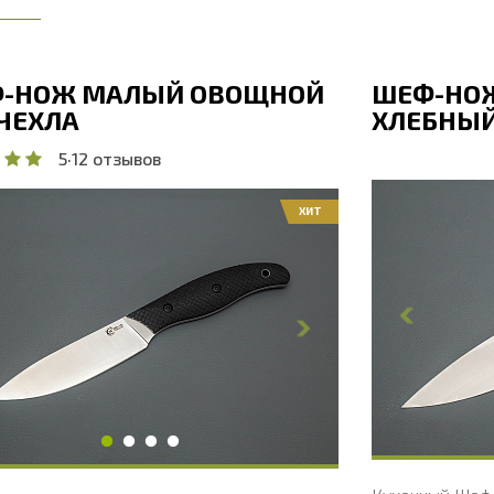
-НОЖ МАЛЫЙ ОВОЩНОЙ
ШЕФ-НО
 ЧЕХЛА
ХЛЕБНЫЙ
5
·
12 отзывов
ХИТ
Общая дл
бщая длина, мм
208
Длина кли
лина клинка, мм
98
Ширина к
ирина клинка, мм
17.9
Толщина 
олщина обуха, мм
1.8
Ширина р
ирина рукояти, мм
17.8
Длина рук
лина рукояти, мм
110
Толщина р
олщина рукояти, мм
17
Твердость
вердость клинка, HRC
56 - 58 HRC