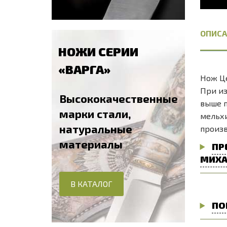
ОПИСА
НОЖИ СЕРИИ
«ВАРГА»
Нож Це
При из
Высококачественные
выше п
марки стали,
мельхи
натуральные
произв
материалы
ПР
МИХА
В КАТАЛОГ
ПО