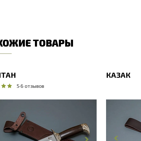
ХОЖИЕ ТОВАРЫ
ТАН
КАЗАК
5
·
6 отзывов
бщая длина, мм
382.8
Общая дл
лина клинка, мм
248
Длина кли
ирина клинка, мм
34.9
Ширина к
олщина обуха, мм
5
Толщина 