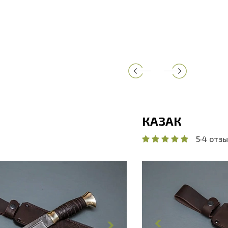
КАЗАК
5
·
4 отзы
ина, мм
349
Общая длина, мм
нка, мм
222
Длина клинка, мм
линка, мм
32.9
Ширина клинка, м
обуха, мм
4.9
Толщина обуха, м