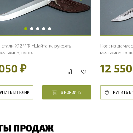
ирина рукояти, мм
34.5
Ширина р
лина рукояти, мм
134.8
Длина рук
олщина рукояти, мм
26.5
Толщина р
вердость клинка, HRC
60 - 62 HRC
Твердость
 стали Х12МФ «Шайтан», рукоять
Нож из дамасс
мельхиор, венге
мельхиор, кожа
050 ₽
12 550
УПИТЬ В 1 КЛИК
В КОРЗИНУ
КУПИТЬ В 
ТЫ ПРОДАЖ