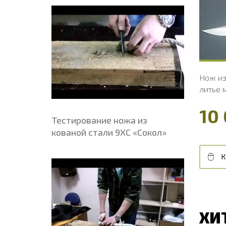
Ширина рукояти, мм
38.8
Ш
Длина рукояти, мм
125.9
Д
Толщина рукояти, мм
26.7
Т
Твердость клинка, HRC
60 - 62 HRC
Т
Нож из стали Х12МФ «Цезарь», рукоять
Нож из
литье мельхиор, венге
литье 
10 050 ₽
10 
Тестирование ножа из
кованой стали 9ХС «Сокол»
КУПИТЬ В 1 КЛИК
В КОРЗИНУ
К
ХИ