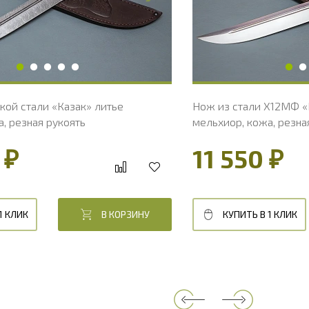
укояти, мм
34.4
Ширина рукояти, 
ояти, мм
127
Длина рукояти, мм
укояти, мм
24.6
Толщина рукояти,
 клинка, HRC
60 - 62 HRC
Твердость клинка,
кой стали «Казак» литье
Нож из стали Х12МФ «
, резная рукоять
мельхиор, кожа, резна
 ₽
11 550 ₽
1 КЛИК
В КОРЗИНУ
КУПИТЬ В 1 КЛИК