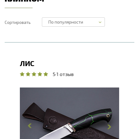
Сортировать
ЛИС
5
·
1 отзыв
Общая длина, мм
236
Длина клинка, мм
120
Ширина клинка, мм
27
Толщина обуха, мм
4
Ширина рукояти, мм
30
Длина рукояти, мм
116