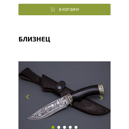
В КОРЗИНУ
БЛИЗНЕЦ
Общая длина, мм
275
Длина клинка, мм
150
Ширина клинка, мм
35
Толщина обуха, мм
2
Ширина рукояти, мм
29
Длина рукояти, мм
125
Толщина рукояти, мм
22
Твердость клинка, HRC
60 - 62 HRC