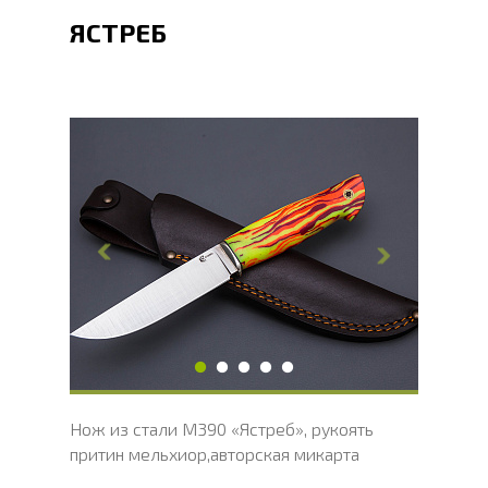
ЯСТРЕБ
Общая длина, мм
246
Длина клинка, мм
128
Ширина клинка, мм
27
Толщина обуха, мм
3
Ширина рукояти, мм
31
Длина рукояти, мм
117
Толщина рукояти, мм
21
Твердость клинка, HRC
62 - 64 HRC
Нож из стали М390 «Ястреб», рукоять
притин мельхиор,авторская микарта