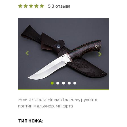
5
·
3 отзыва
Общая длина, мм
273
Длина клинка, мм
147
Ширина клинка, мм
32
Толщина обуха, мм
2
Ширина рукояти, мм
30
Длина рукояти, мм
126
Толщина рукояти, мм
22
Твердость клинка, HRC
60 - 62 HRC
Нож из стали Elmax «Галеон», рукоять
притин мельхиор, микарта
ТИП НОЖА: