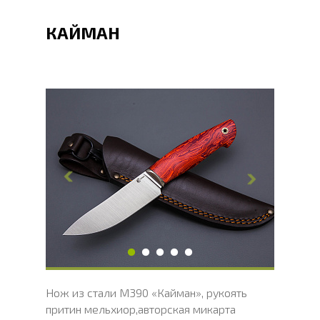
КАЙМАН
Общая длина, мм
268
Длина клинка, мм
125
Ширина клинка, мм
32
Толщина обуха, мм
3
Ширина рукояти, мм
32
Длина рукояти, мм
121
Толщина рукояти, мм
24
Твердость клинка, HRC
62 - 64 HRC
Нож из стали М390 «Кайман», рукоять
притин мельхиор,авторская микарта