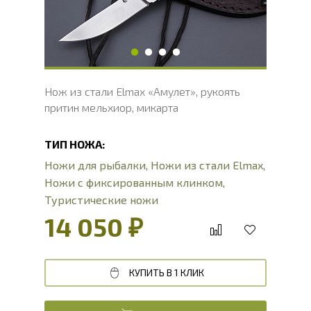
Длина рукояти, мм
110
Толщина рукояти, мм
19
Твердость клинка, HRC
60 - 62 HRC
Нож из стали Elmax «Амулет», рукоять
притин мельхиор, микарта
ТИП НОЖА:
Ножи для рыбалки
,
Ножи из стали Elmax
,
Ножи с фиксированным клинком
,
Туристические ножи
14 050 ₽
КУПИТЬ В 1 КЛИК