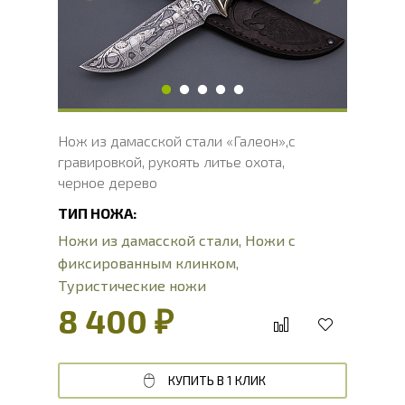
Ширина рукояти, мм
30
Длина рукояти, мм
126
Толщина рукояти, мм
22
Твердость клинка, HRC
60 - 62 HRC
Нож из дамасской стали «Галеон»,с
гравировкой, рукоять литье охота,
черное дерево
ТИП НОЖА:
Ножи из дамасской стали
,
Ножи с
фиксированным клинком
,
Туристические ножи
8 400 ₽
КУПИТЬ В 1 КЛИК