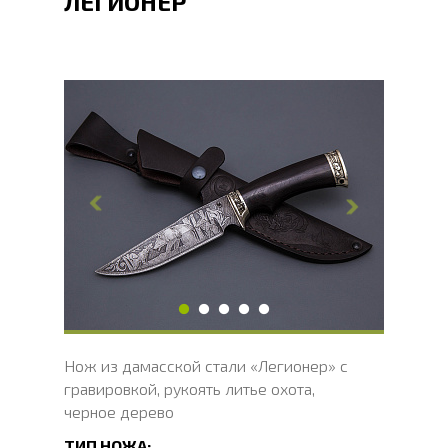
ЛЕГИОНЕР
Общая длина, мм
271
Длина клинка, мм
150
Ширина клинка, мм
32
Толщина обуха, мм
2
Ширина рукояти, мм
30
Длина рукояти, мм
121
Толщина рукояти, мм
22
Твердость клинка, HRC
60 - 62 HRC
Нож из дамасской стали «Легионер» с
гравировкой, рукоять литье охота,
черное дерево
ТИП НОЖА: