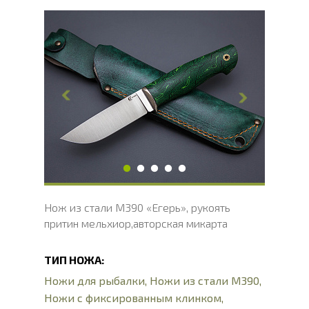
Общая длина, мм
240
Длина клинка, мм
113
Ширина клинка, мм
29
Толщина обуха, мм
2
Ширина рукояти, мм
29
Длина рукояти, мм
126
Толщина рукояти, мм
24
Твердость клинка, HRC
62 - 64 HRC
Нож из стали М390 «Егерь», рукоять
притин мельхиор,авторская микарта
ТИП НОЖА:
Ножи для рыбалки
,
Ножи из стали М390
,
Ножи с фиксированным клинком
,