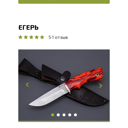
ЕГЕРЬ
5
·
1 отзыв
Общая длина, мм
240
Длина клинка, мм
113
Ширина клинка, мм
29
Толщина обуха, мм
2
Ширина рукояти, мм
29
Длина рукояти, мм
126
Толщина рукояти, мм
24
Твердость клинка, HRC
60 - 62 HRC