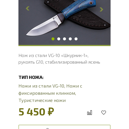
Ширина клинка, мм
27
Толщина обуха, мм
3
Ширина рукояти, мм
27
Длина рукояти, мм
110
Толщина рукояти, мм
22
Твердость клинка, HRC
60 - 61 HRC
Нож из стали VG-10 «Шкурник-1»,
рукоять G10, стабилизированный ясень
ТИП НОЖА:
Ножи из стали VG-10
,
Ножи с
фиксированным клинком
,
Туристические ножи
5 450 ₽