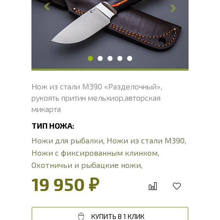
Толщина обуха, мм
3
Ширина рукояти, мм
31
Длина рукояти, мм
111
Толщина рукояти, мм
22
Твердость клинка, HRC
62 - 64 HRC
Нож из стали М390 «Разделочный»,
рукоять притин мельхиор,авторская
микарта
ТИП НОЖА:
Ножи для рыбалки
,
Ножи из стали М390
,
Ножи с фиксированным клинком
,
Охотничьи и рыбацкие ножи
,
Разделочные ножи
,
Туристические ножи
19 950 ₽
КУПИТЬ В 1 КЛИК