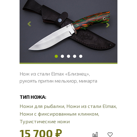
Общая длина, мм
275
Длина клинка, мм
150
Ширина клинка, мм
35
Толщина обуха, мм
2
Ширина рукояти, мм
29
Длина рукояти, мм
125
Толщина рукояти, мм
22
Твердость клинка, HRC
60 - 62 HRC
Нож из стали Elmax «Близнец»,
рукоять притин мельхиор, микарта
ТИП НОЖА:
Ножи для рыбалки
,
Ножи из стали Elmax
,
Ножи с фиксированным клинком
,
Туристические ножи
15 700 ₽