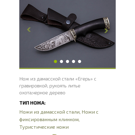
Общая длина, мм
240
Длина клинка, мм
113
Ширина клинка, мм
29
Толщина обуха, мм
2
Ширина рукояти, мм
29
Длина рукояти, мм
126
Толщина рукояти, мм
24
Твердость клинка, HRC
60 - 62 HRC
Нож из дамасской стали «Егерь» с
гравировкой, рукоять литье
охота,черное дерево
ТИП НОЖА:
Ножи из дамасской стали
,
Ножи с
фиксированным клинком
,
Туристические ножи