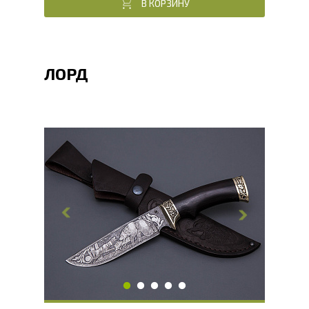
В КОРЗИНУ
ЛОРД
Общая длина, мм
270
Длина клинка, мм
148
Ширина клинка, мм
35
Толщина обуха, мм
2
Ширина рукояти, мм
33
Длина рукояти, мм
122
Толщина рукояти, мм
23
Твердость клинка, HRC
60 - 62 HRC