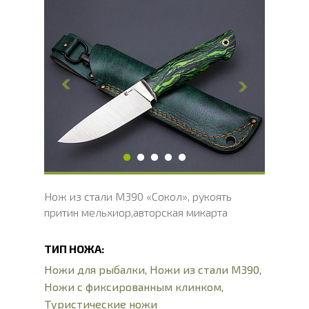
Общая длина, мм
238
Длина клинка, мм
120
Ширина клинка, мм
33
Толщина обуха, мм
4
Ширина рукояти, мм
33
Длина рукояти, мм
118
Толщина рукояти, мм
23
Твердость клинка, HRC
62 - 64 HRC
Нож из стали М390 «Сокол», рукоять
притин мельхиор,авторская микарта
ТИП НОЖА:
Ножи для рыбалки
,
Ножи из стали М390
,
Ножи с фиксированным клинком
,
Туристические ножи