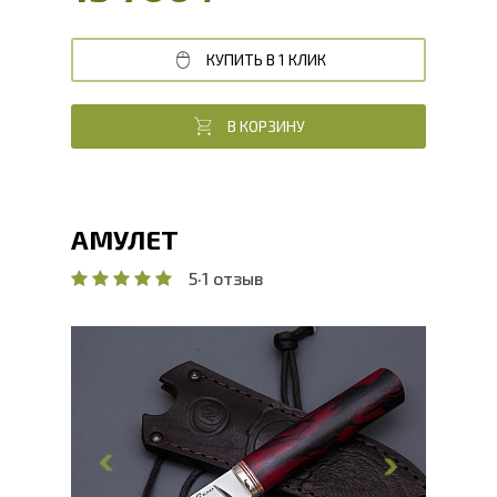
КУПИТЬ В 1 КЛИК
В КОРЗИНУ
АМУЛЕТ
5
·
1 отзыв
Общая длина, мм
200
Длина клинка, мм
90
Ширина клинка, мм
19
Толщина обуха, мм
3
Ширина рукояти, мм
23