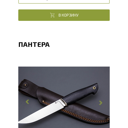
В КОРЗИНУ
ПАНТЕРА
Общая длина, мм
266
Длина клинка, мм
136
Ширина клинка, мм
38
Толщина обуха, мм
4
Ширина рукояти, мм
27
Длина рукояти, мм
130
Толщина рукояти, мм
26
Твердость клинка, HRC
62 - 64 HRC