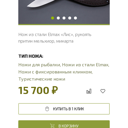
Толщина рукояти, мм
21
Твердость клинка, HRC
60 - 62 HRC
Нож из стали Elmax «Лис», рукоять
притин мельхиор, микарта
ТИП НОЖА:
Ножи для рыбалки
,
Ножи из стали Elmax
,
Ножи с фиксированным клинком
,
Туристические ножи
15 700 ₽
КУПИТЬ В 1 КЛИК
В КОРЗИНУ