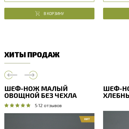
В КОРЗИНУ
ХИТЫ ПРОДАЖ
ШЕФ-НОЖ МАЛЫЙ
ШЕФ-Н
ОВОЩНОЙ БЕЗ ЧЕХЛА
ХЛЕБНЫ
5
·
12 отзывов
ХИТ
Общая дли
Общая длина, мм
208