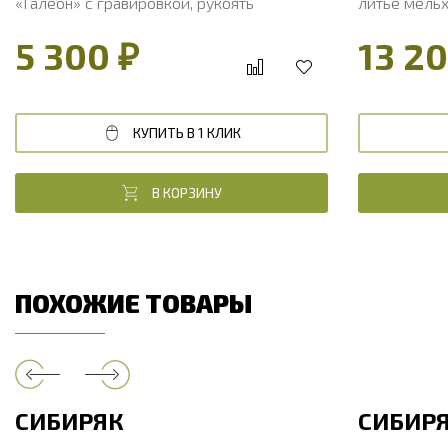
«Галеон» с гравировкой, рукоять
литье мельх
литье мельхиор, венге
карельская
5 300 ₽
13 20
КУПИТЬ В 1 КЛИК
В КОРЗИНУ
ПОХОЖИЕ ТОВАРЫ
СИБИРЯК
СИБИР