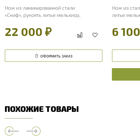
Нож из ламинированной стали
Нож из стал
«Скиф», рукоять литье мельхиор,
литье мельх
наборная стабилизированная
22 000 ₽
6 100
карельская береза
ОФОРМИТЬ ЗАКАЗ
ПОХОЖИЕ ТОВАРЫ