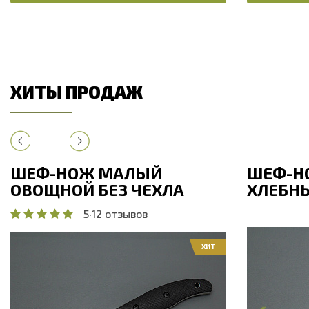
ХИТЫ ПРОДАЖ
ШЕФ-НОЖ МАЛЫЙ
ШЕФ-Н
ОВОЩНОЙ БЕЗ ЧЕХЛА
ХЛЕБНЫ
5
·
12 отзывов
ХИТ
Общая дли
Общая длина, мм
208
Длина клин
Длина клинка, мм
98
Ширина кл
Ширина клинка, мм
17.9
Толщина об