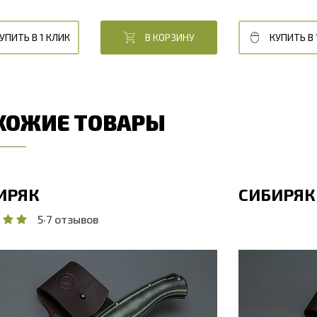
УПИТЬ В 1 КЛИК
В КОРЗИНУ
КУПИТЬ В 
ХОЖИЕ ТОВАРЫ
ИРЯК
СИБИРЯК
5
·
7 отзывов
бщая длина, мм
228
Общая дл
лина клинка, мм
100
Длина кли
ирина клинка, мм
25
Ширина к