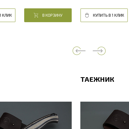
1 КЛИК
В КОРЗИНУ
КУПИТЬ В 1 КЛИК
ТАЕЖНИК
ина, мм
228
Общая длина, мм
нка, мм
100
Длина клинка, мм
линка, мм
25
Ширина клинка, м