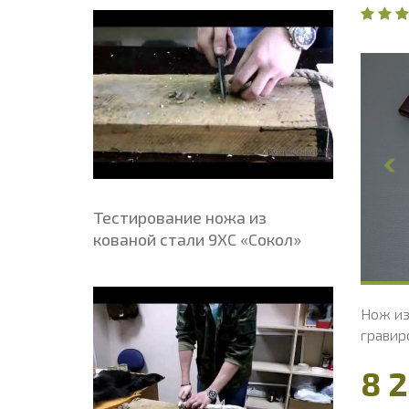
Общая длина, мм
240
О
Длина клинка, мм
113.8
Д
Ширина клинка, мм
29.7
Ш
Толщина обуха, мм
2.4
Т
Ширина рукояти, мм
29.8
Ш
Длина рукояти, мм
126.2
Д
Толщина рукояти, мм
24
Т
Тестирование ножа из
Твердость клинка, HRC
63 - 64 HRC
Т
кованой стали 9ХС «Сокол»
Нож из стали M398 «Егерь», рукоять притин
Нож из
мельхиор, айронвуд
гравир
орехов
24 750 ₽
8 2