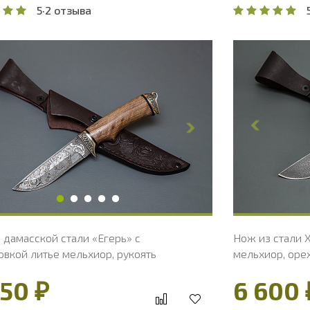
5
·
2 отзыва
бщая длина, мм
235
Общая дл
лина клинка, мм
113
Длина кли
ирина клинка, мм
30.9
Ширина к
олщина обуха, мм
2.4
Толщина 
ирина рукояти, мм
29.8
Ширина р
лина рукояти, мм
122
Длина рук
олщина рукояти, мм
24
Толщина р
вердость клинка, HRC
60 - 62 HRC
Твердость
 дамасской стали «Егерь» с
Нож из стали Х
овкой литье мельхиор, рукоять
мельхиор, оре
ый кап
50 ₽
6 600 