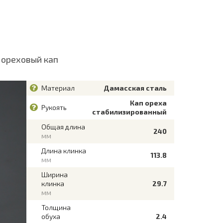
 ореховый кап
Материал
Дамасская сталь
Кап ореха
Рукоять
стабилизированный
Общая длина
240
мм
Длина клинка
113.8
мм
Ширина
клинка
29.7
мм
Толщина
обуха
2.4