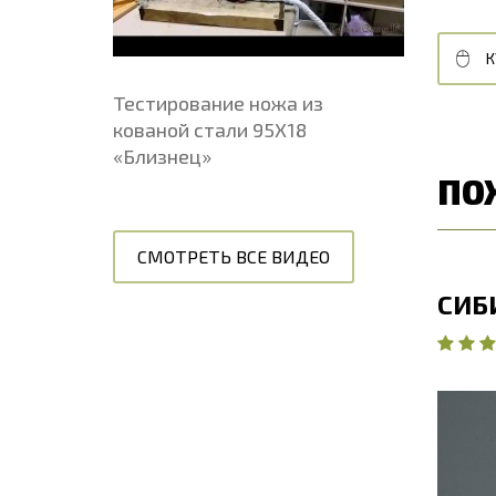
КУПИТЬ В 1 КЛИК
В КОРЗИНУ
К
Тестирование ножа из
кованой стали 95Х18
«Близнец»
ПО
СМОТРЕТЬ ВСЕ ВИДЕО
НАБОР «ПАТРИОТ 1» 3-Х
СИБ
ПРЕДМЕТНЫЙ ШЕФ-НОЖИ В
ШАКТУЛКЕ БАРХАТ
О
Д
Ш