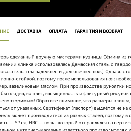
НИЕ
ДОСТАВКА
ОПЛАТА
ГАРАНТИЯ И ВОЗВРАТ
ерь сделанный вручную мастерами кузницы Сёмина из г
влении клинка использовалась Дамасская сталь, с твердо
оказатель, тем надежнее и долговечнее нож). Однако стои
ионно-стойкой, поэтому после использования нож необхо
ер, вазелиновым маслом. При производстве рукоятки ис
быть одна, но цвет, насыщенность и фактурный рисунок 
неповторимым! Обратите внимание, что размеры клинка, 
ться от указанных. Сертификат (паспорт) выдаётся не на ст
дель может производиться из разных сталей, поэтому в
сть — 57 ед. HRC — ножа, который отправлялся на серти
льном интернет-магазине известного производителя с до