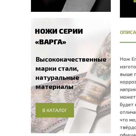
НОЖИ СЕРИИ
ОПИСА
«ВАРГА»
Высококачественные
Нож Ег
изгото
марки стали,
выше п
натуральные
корроз
материалы
наприм
может 
будет 
В КАТАЛОГ
отлича
что мо
твёрдо
официа