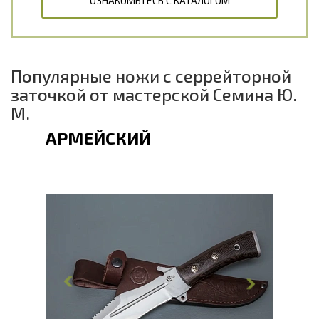
ОЗНАКОМЬТЕСЬ С КАТАЛОГОМ
Популярные ножи с серрейторной
заточкой от мастерской Семина Ю.
М.
АРМЕЙСКИЙ
Общая длина, мм
303.2
Длина клинка, мм
178
Ширина клинка, мм
41,0/59,3
Толщина обуха, мм
4.5
Ширина рукояти, мм
30.6
Длина рукояти, мм
125.2
Толщина рукояти, мм
26.7