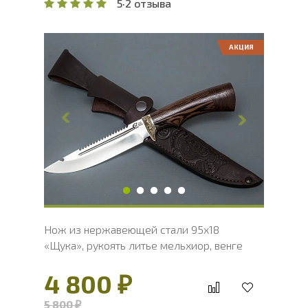
5
·
2 отзыва
АКЦИЯ
Общая длина, мм
262
Длина клинка, мм
142
Ширина клинка, мм
28.8
Толщина обуха, мм
2.4
Ширина рукояти, мм
25
Длина рукояти, мм
120
Толщина рукояти, мм
21.8
Твердость клинка, HRC
56 - 58 HRC
Нож из нержавеющей стали 95х18
«Щука», рукоять литье мельхиор, венге
4 800 ₽
5 800 ₽