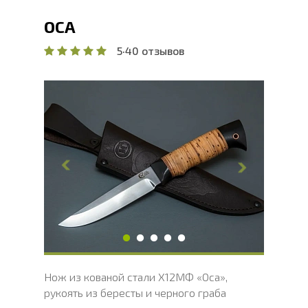
ОСА
5
·
40 отзывов
Общая длина, мм
244.4
Длина клинка, мм
127.2
Ширина клинка, мм
26.6
Толщина обуха, мм
3.8
Ширина рукояти, мм
28.8
Длина рукояти, мм
117.2
Толщина рукояти, мм
21.5
Твердость клинка, HRC
60 - 62 HRC
Нож из кованой стали Х12МФ «Оса»,
рукоять из бересты и черного граба