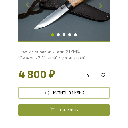
Толщина обуха, мм
3.7
Ширина рукояти, мм
31.1
Длина рукояти, мм
121.3
Толщина рукояти, мм
22
Твердость клинка, HRC
60 - 62 HRC
Нож из кованой стали Х12МФ
"Северный Малый", рукоять граб,
карельская береза
4 800 ₽
КУПИТЬ В 1 КЛИК
В КОРЗИНУ