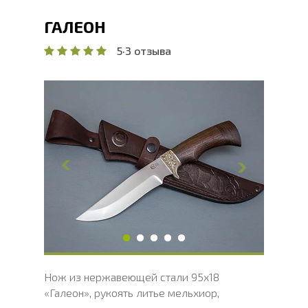
ГАЛЕОН
5
·
3 отзыва
Общая длина, мм
268.9
Длина клинка, мм
148.9
Ширина клинка, мм
34.6
Толщина обуха, мм
2.5
Ширина рукояти, мм
28.9
Длина рукояти, мм
120
Толщина рукояти, мм
23
Твердость клинка, HRC
56 - 58 HRC
Нож из нержавеющей стали 95х18
«Галеон», рукоять литье мельхиор,