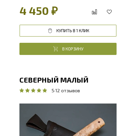
венге
4 450 ₽
КУПИТЬ В 1 КЛИК
В КОРЗИНУ
СЕВЕРНЫЙ МАЛЫЙ
5
·
12 отзывов
Общая длина, мм
246
Длина клинка, мм
124.8
Ширина клинка, мм
27.5