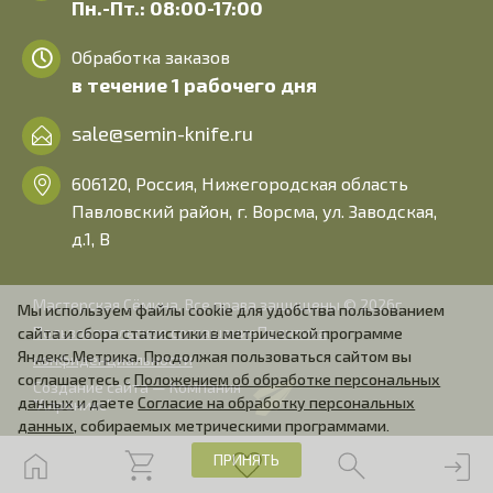
Пн.-Пт.: 08:00-17:00
Обработка заказов
в течение 1 рабочего дня
sale@semin-knife.ru
606120, Россия, Нижегородская область
Павловский район, г. Ворсма, ул. Заводская,
д.1, В
Мастерская Сёмина. Все права защищены © 2026г.
Мы используем файлы cookie для удобства пользованием
Пользовательское соглашение
Политика
сайта и сбора статистики в метрической программе
Яндекс.Метрика. Продолжая пользоваться сайтом вы
конфиденциальности
соглашаетесь с
Положением об обработке персональных
Создание сайта — Компания
данных
и даете
Согласие на обработку персональных
"Алроникс"
данных
, собираемых метрическими программами.
ПРИНЯТЬ