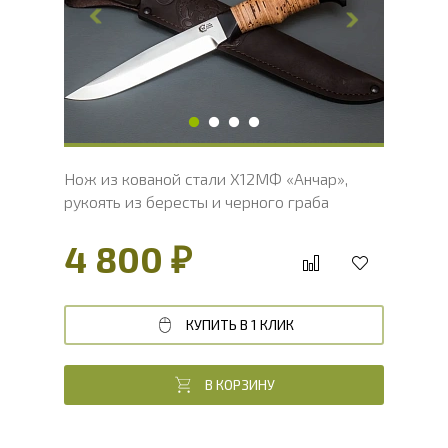
Толщина обуха, мм
3.7
Ширина рукояти, мм
28.4
Длина рукояти, мм
119.8
Толщина рукояти, мм
22.9
Твердость клинка, HRC
60 - 62 HRC
Нож из кованой стали Х12МФ «Анчар»,
рукоять из бересты и черного граба
4 800 ₽
КУПИТЬ В 1 КЛИК
В КОРЗИНУ