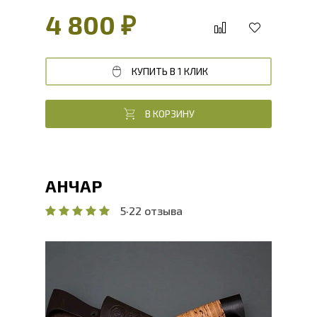
4 800 ₽
КУПИТЬ В 1 КЛИК
В КОРЗИНУ
АНЧАР
5
·
22 отзыва
Общая длина, мм
279.8
Длина клинка, мм
160
Ширина клинка, мм
27.4