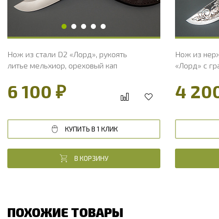
Твердость клинка, HRC
60 - 63 HRC
Твердость 
Нож из стали D2 «Лорд», рукоять
Нож из нер
литье мельхиор, ореховый кап
«Лорд» с гр
латунное ли
6 100 ₽
4 20
дерева
КУПИТЬ В 1 КЛИК
В КОРЗИНУ
ПОХОЖИЕ ТОВАРЫ