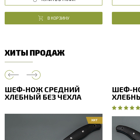
В КОРЗИНУ
ХИТЫ ПРОДАЖ
ШЕФ-НОЖ СРЕДНИЙ
ШЕФ-Н
ХЛЕБНЫЙ БЕЗ ЧЕХЛА
ХЛЕБНЫ
ХИТ
Общая длина, мм
280
Общая дли
Длина клинка, мм
160
Длина клин