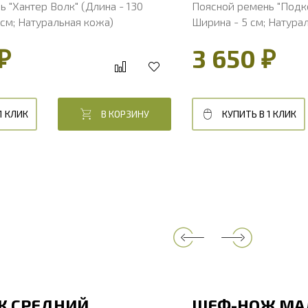
 "Хантер Волк" (Длина - 130
Поясной ремень "Подко
 см; Натуральная кожа)
Ширина - 5 см; Натура
₽
3 650 ₽
1 КЛИК
В КОРЗИНУ
КУПИТЬ В 1 КЛИК
Ж СРЕДНИЙ
ШЕФ-НОЖ МА