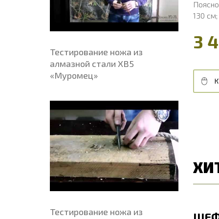
Поясно
Кожаный патронташ на приклад ружья
130 см;
(шнуровка) однорядный на 5 патронов 12
калибра
3 
1 100 ₽
Тестирование ножа из
алмазной стали ХВ5
«Муромец»
К
КУПИТЬ В 1 КЛИК
В КОРЗИНУ
ХИ
Тестирование ножа из
ЛОРД
ШЕФ