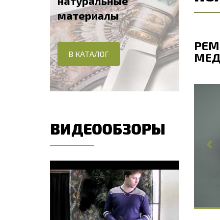
натуральные
материалы
ПАТРОНТАШ № 1 НА ПРИКЛАД
РЕМ
В КАТАЛОГ
РУЖЬЯ
МЕД
5
·
1 отзыв
ВИДЕООБЗОРЫ
О