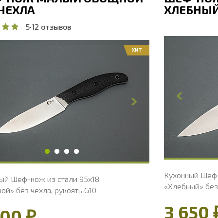
 ЧЕХЛА
ХЛЕБНЫЙ
5
·
12 отзывов
ХИТ
Общая дл
бщая длина, мм
208
Длина кли
лина клинка, мм
98
Ширина к
ирина клинка, мм
17.9
Толщина 
олщина обуха, мм
1.8
Ширина р
ирина рукояти, мм
17.8
Длина рук
лина рукояти, мм
110
Толщина р
олщина рукояти, мм
17
Твердость
вердость клинка, HRC
56 - 58 HRC
Кухонный Шеф-
ый Шеф-нож из стали 95х18
«Хлебный» без 
ой» без чехла, рукоять G10
3 650 
800 ₽