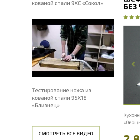
кованой стали 9ХС «Сокол»
БЕЗ
5
·
2 отзыва
ХИТ
Общая длина, мм
266.2
О
Длина клинка, мм
146.2
Д
Ширина клинка, мм
36.6
Ш
Толщина обуха, мм
2.4
Т
Ширина рукояти, мм
31.5
Ш
Длина рукояти, мм
120
Д
Толщина рукояти, мм
23.4
Т
Твердость клинка, HRC
56 - 58 HRC
Т
Тестирование ножа из
кованой стали 95Х18
«Близнец»
Нож из нержавеющей стали 95х18 «Лорд»,
Кухонн
рукоять литье мельхиор, венге
«Овощн
4 450 ₽
СМОТРЕТЬ ВСЕ ВИДЕО
2 