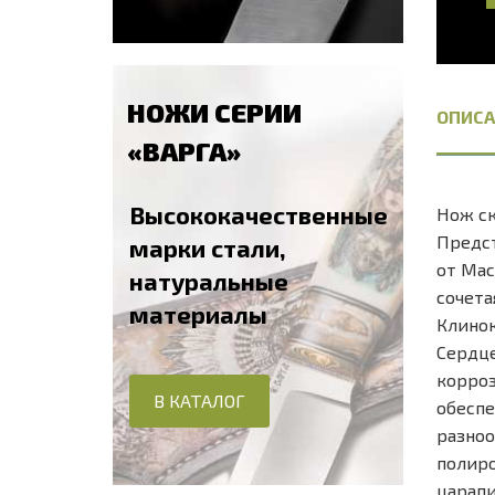
НОЖИ СЕРИИ
ОПИСА
«ВАРГА»
Высококачественные
Нож ск
Предст
марки стали,
от Мас
натуральные
сочета
материалы
Клинок
Сердце
корроз
В КАТАЛОГ
обеспе
разноо
полиро
царапи