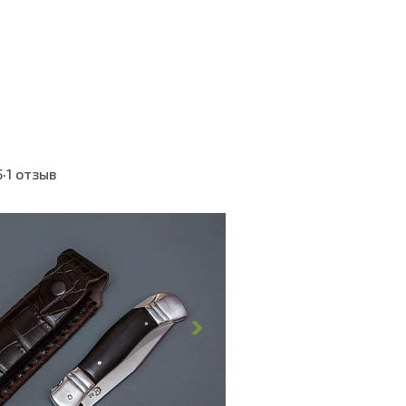
5
·
1 отзыв
ина, мм
254.3
нка, мм
110.9
линка, мм
28
обуха, мм
2.9
укояти, мм
28.6
ояти, мм
143.4
укояти, мм
24.1
 клинка, HRC
60 - 63 HRC