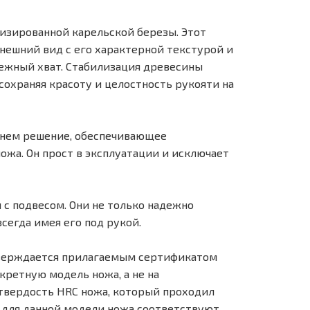
изированной карельской березы. Этот
ешний вид с его характерной текстурой и
дежный хват. Стабилизация древесины
сохраняя красоту и целостность рукояти на
енем решение, обеспечивающее
жа. Он прост в эксплуатации и исключает
с подвесом. Они не только надежно
сегда имея его под рукой.
тверждается прилагаемым сертификатом
кретную модель ножа, а не на
твердость HRC ножа, который проходил
 для данной модели ножа соответствуют