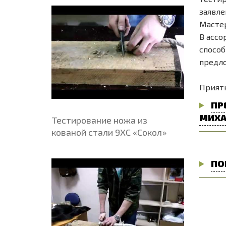
заявле
Мастер
В ассо
способ
предло
Приятн
ПР
МИХА
Тестирование ножа из
кованой стали 9ХС «Сокол»
ПО