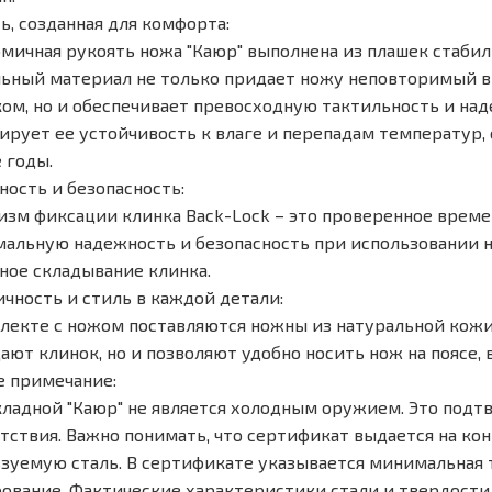
ь, созданная для комфорта:
мичная рукоять ножа "Каюр" выполнена из плашек стабил
ьный материал не только придает ножу неповторимый вн
ом, но и обеспечивает превосходную тактильность и на
ирует ее устойчивость к влаге и перепадам температур, 
 годы.
ость и безопасность:
зм фиксации клинка Back-Lock – это проверенное врем
альную надежность и безопасность при использовании но
ное складывание клинка.
чность и стиль в каждой детали:
лекте с ножом поставляются ножны из натуральной кожи 
ют клинок, но и позволяют удобно носить нож на поясе, в
 примечание:
ладной "Каюр" не является холодным оружием. Это под
тствия. Важно понимать, что сертификат выдается на кон
зуемую сталь. В сертификате указывается минимальная 
ование. Фактические характеристики стали и твердости