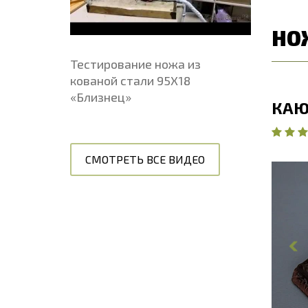
НО
Тестирование ножа из
кованой стали 95Х18
«Близнец»
КАЮ
СМОТРЕТЬ ВСЕ ВИДЕО
О
Д
Ш
Т
Ш
Д
Т
Т