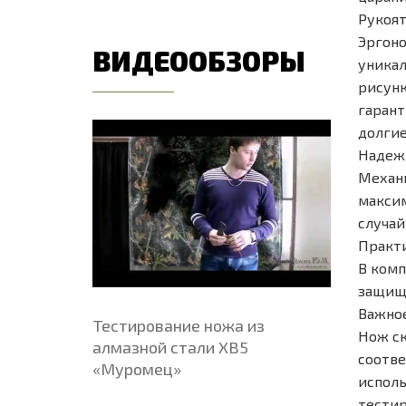
Рукоят
Эргоно
ВИДЕООБЗОРЫ
уникал
рисунк
гарант
долгие
Надежн
Механи
максим
случай
Практи
В комп
защища
Важное
Тестирование ножа из
Нож ск
алмазной стали ХВ5
соотве
«Муромец»
исполь
тестир