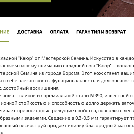
НИЕ
ДОСТАВКА
ОПЛАТА
ГАРАНТИЯ И ВОЗВРАТ
ладной "Каюр" от Мастерской Семина: Искусство в кажд
авляем вашему вниманию складной нож "Каюр" – воплоще
терской Семина из города Ворсма. Этот нож станет ваш
я в себе элегантность, функциональность и долговечность
, достойный восхищения:
 ножа – клинок из премиальной стали M390, известной 
ионной стойкостью и способностью долго держать заточк
чивает превосходные режущие свойства, позволяя с лег
бразными задачами. Сведение в 0,3-0,5 мм гарантирует т
ванный пескоструй придает клинку благородный матовы
н.