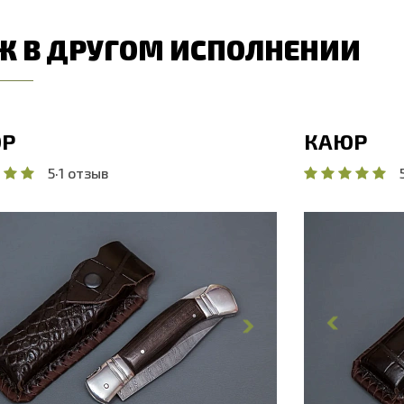
Ж В ДРУГОМ ИСПОЛНЕНИИ
Р
КАЮР
5
·
1 отзыв
бщая длина, мм
254.3
Общая дл
лина клинка, мм
110.9
Длина кли
ирина клинка, мм
28
Ширина к
олщина обуха, мм
2.9
Толщина 
ирина рукояти, мм
28.6
Ширина р
лина рукояти, мм
143.4
Длина рук
олщина рукояти, мм
24.1
Толщина р
вердость клинка, HRC
60 - 62 HRC
Твердость