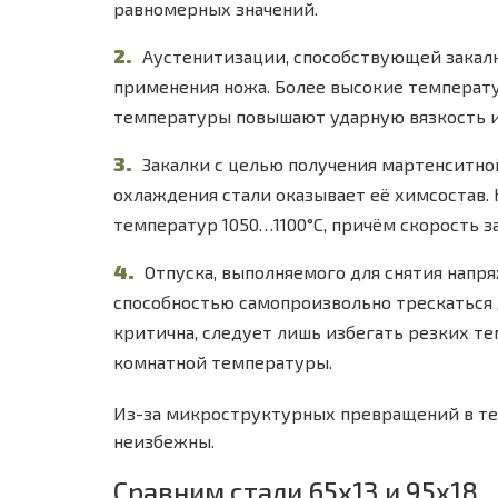
равномерных значений.
Аустенитизации, способствующей закалк
применения ножа. Более высокие температу
температуры повышают ударную вязкость 
Закалки с целью получения мартенситн
охлаждения стали оказывает её химсостав.
температур 1050…1100°С, причём скорость з
Отпуска, выполняемого для снятия напр
способностью самопроизвольно трескаться 
критична, следует лишь избегать резких т
комнатной температуры.
Из-за микроструктурных превращений в те
неизбежны.
Сравним стали 65х13 и 95х18