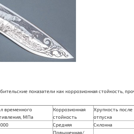
тельские показатели как коррозионная стойкость, прочно
л временного
Коррозионная
Хрупкость после
тивления, МПа
стойкость
отпуска
2000
Средняя
Склонна
Повышенная/