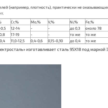
елей (например, плотность), практически не оказывающи
т.
%
Cr,%
Mo,%
V,%
Ni,%
Fe,%
-0,5
12-14
-
-
до 0,3
около 78
0,8
17-19
-
-
то же
то же
-0,4
11,0-12,5
0,4-0,6
0,15-0,30
до 0,4
то же
ектросталь» изготавливает сталь 95Х18 под маркой 