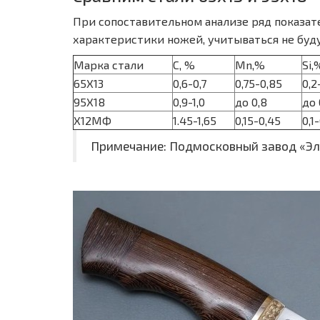
При сопоставительном анализе ряд показат
характеристики ножей, учитываться не буду
Марка стали
С, %
Mn,%
Si,
65Х13
0,6-0,7
0,75-0,85
0,2
95Х18
0,9-1,0
до 0,8
до 
Х12МФ
1.45-1,65
0,15-0,45
0,1
Примечание: Подмосковный завод «Эл