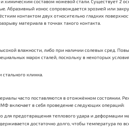
к и химическим составом ножевой стали. Существует 2 
ые. Абразивный износ сопровождается эрозией или закру
стким контактом двух относительно гладких поверхносте
разрыву материала в точках такого контакта.
высокой влажности, либо при наличии солевых сред. Пов
циальных марок сталей, поскольку в некоторых условия
 стального клинка.
териалы часто поставляются в отожжённом состоянии. 
Х12МФ включает в себя проведение следующих операций:
о для предотвращения теплового удара и деформации ма
удерживается достаточно долго, чтобы температура по в