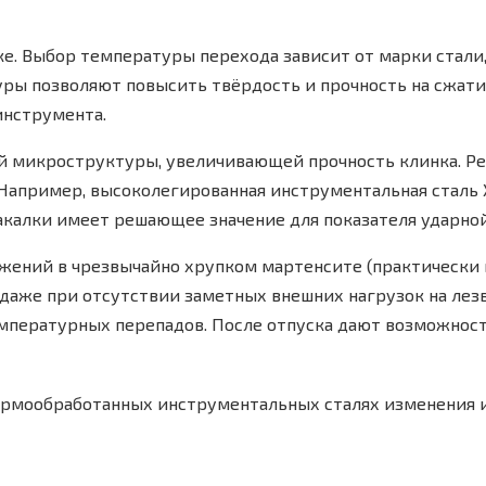
е. Выбор температуры перехода зависит от марки стали,
ры позволяют повысить твёрдость и прочность на сжатие
инструмента.
ой микроструктуры, увеличивающей прочность клинка. Р
 Например, высоколегированная инструментальная сталь 
акалки имеет решающее значение для показателя ударной
яжений в чрезвычайно хрупком мартенсите (практически
даже при отсутствии заметных внешних нагрузок на лезв
емпературных перепадов. После отпуска дают возможнос
рмообработанных инструментальных сталях изменения 